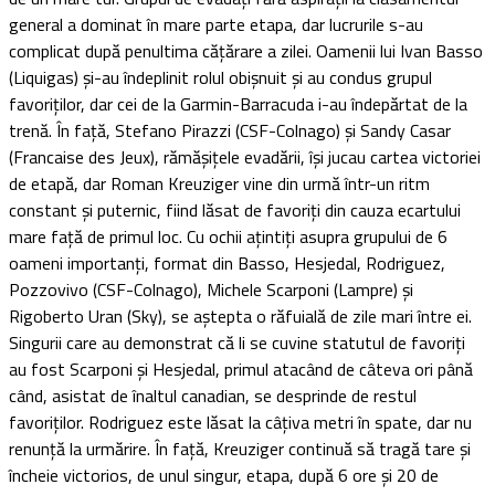
general a dominat în mare parte etapa, dar lucrurile s-au
complicat după penultima cățărare a zilei. Oamenii lui Ivan Basso
(Liquigas) și-au îndeplinit rolul obișnuit și au condus grupul
favoriților, dar cei de la Garmin-Barracuda i-au îndepărtat de la
trenă. În față, Stefano Pirazzi (CSF-Colnago) și Sandy Casar
(Francaise des Jeux), rămășițele evadării, își jucau cartea victoriei
de etapă, dar Roman Kreuziger vine din urmă într-un ritm
constant și puternic, fiind lăsat de favoriți din cauza ecartului
mare față de primul loc. Cu ochii ațintiți asupra grupului de 6
oameni importanți, format din Basso, Hesjedal, Rodriguez,
Pozzovivo (CSF-Colnago), Michele Scarponi (Lampre) și
Rigoberto Uran (Sky), se aștepta o răfuială de zile mari între ei.
Singurii care au demonstrat că li se cuvine statutul de favoriți
au fost Scarponi și Hesjedal, primul atacând de câteva ori până
când, asistat de înaltul canadian, se desprinde de restul
favoriților. Rodriguez este lăsat la câțiva metri în spate, dar nu
renunță la urmărire. În față, Kreuziger continuă să tragă tare și
încheie victorios, de unul singur, etapa, după 6 ore și 20 de