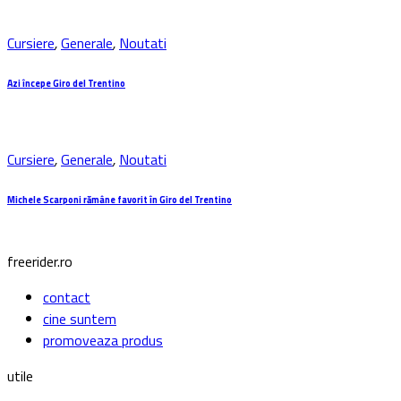
Cursiere
,
Generale
,
Noutati
Azi începe Giro del Trentino
Cursiere
,
Generale
,
Noutati
Michele Scarponi rămâne favorit în Giro del Trentino
freerider.ro
contact
cine suntem
promoveaza produs
utile