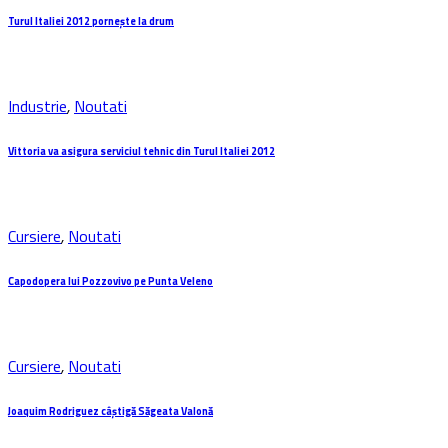
Turul Italiei 2012 pornește la drum
Industrie
,
Noutati
Vittoria va asigura serviciul tehnic din Turul Italiei 2012
Cursiere
,
Noutati
Capodopera lui Pozzovivo pe Punta Veleno
Cursiere
,
Noutati
Joaquim Rodriguez câștigă Săgeata Valonă