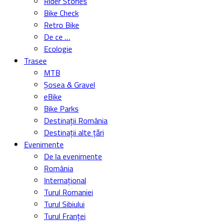
Rider Stories
Bike Check
Retro Bike
De ce …
Ecologie
Trasee
MTB
Șosea & Gravel
eBike
Bike Parks
Destinații România
Destinații alte țări
Evenimente
De la evenimente
România
Internațional
Turul Romaniei
Turul Sibiului
Turul Franței