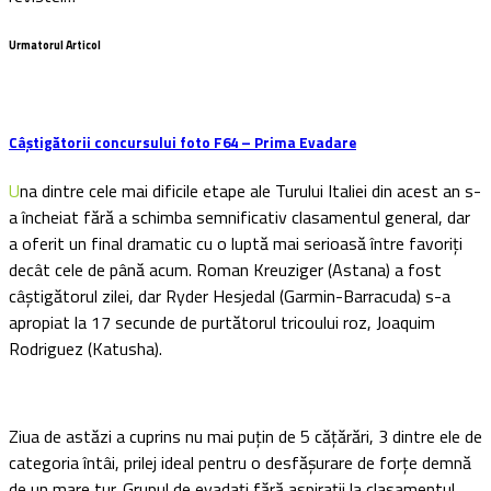
Urmatorul Articol
Câștigătorii concursului foto F64 – Prima Evadare
Una dintre cele mai dificile etape ale Turului Italiei din acest an s-
a încheiat fără a schimba semnificativ clasamentul general, dar
a oferit un final dramatic cu o luptă mai serioasă între favoriți
decât cele de până acum. Roman Kreuziger (Astana) a fost
câștigătorul zilei, dar Ryder Hesjedal (Garmin-Barracuda) s-a
apropiat la 17 secunde de purtătorul tricoului roz, Joaquim
Rodriguez (Katusha).
Ziua de astăzi a cuprins nu mai puțin de 5 cățărări, 3 dintre ele de
categoria întâi, prilej ideal pentru o desfășurare de forțe demnă
de un mare tur. Grupul de evadați fără aspirații la clasamentul