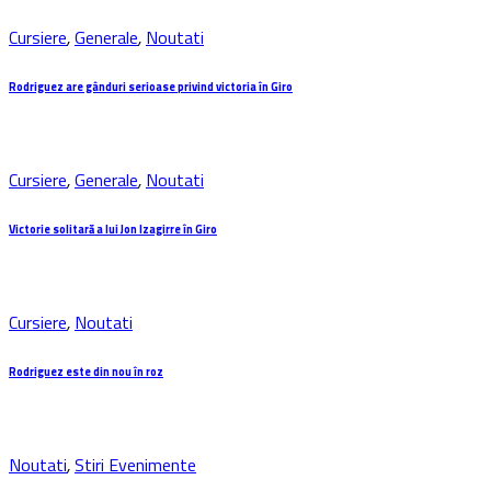
Cursiere
,
Generale
,
Noutati
Rodriguez are gânduri serioase privind victoria în Giro
Cursiere
,
Generale
,
Noutati
Victorie solitară a lui Jon Izagirre în Giro
Cursiere
,
Noutati
Rodriguez este din nou în roz
Noutati
,
Stiri Evenimente