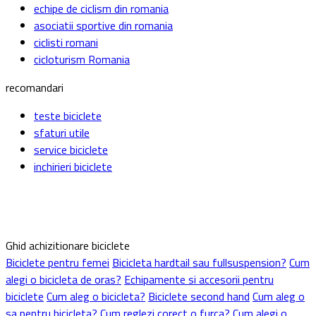
echipe de ciclism din romania
asociatii sportive din romania
ciclisti romani
cicloturism Romania
recomandari
teste biciclete
sfaturi utile
service biciclete
inchirieri biciclete
Ghid achizitionare biciclete
Biciclete pentru femei
Bicicleta hardtail sau fullsuspension?
Cum
alegi o bicicleta de oras?
Echipamente si accesorii pentru
biciclete
Cum aleg o bicicleta?
Biciclete second hand
Cum aleg o
sa pentru bicicleta?
Cum reglezi corect o furca?
Cum alegi o