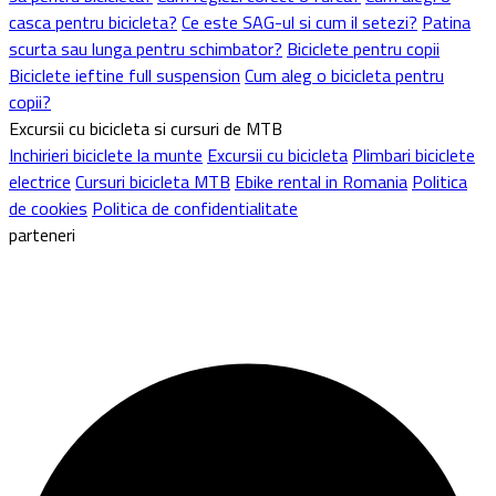
casca pentru bicicleta?
Ce este SAG-ul si cum il setezi?
Patina
scurta sau lunga pentru schimbator?
Biciclete pentru copii
Biciclete ieftine full suspension
Cum aleg o bicicleta pentru
copii?
Excursii cu bicicleta si cursuri de MTB
Inchirieri biciclete la munte
Excursii cu bicicleta
Plimbari biciclete
electrice
Cursuri bicicleta MTB
Ebike rental in Romania
Politica
de cookies
Politica de confidentialitate
parteneri