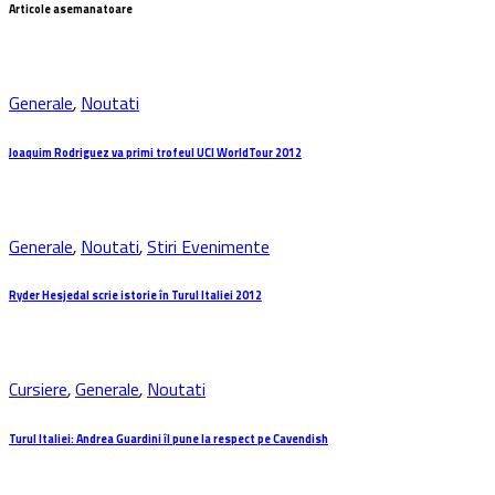
Articole asemanatoare
Generale
,
Noutati
Joaquim Rodriguez va primi trofeul UCI WorldTour 2012
Generale
,
Noutati
,
Stiri Evenimente
Ryder Hesjedal scrie istorie în Turul Italiei 2012
Cursiere
,
Generale
,
Noutati
Turul Italiei: Andrea Guardini îl pune la respect pe Cavendish