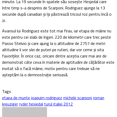
minute. La 19 secunde în spatele său sosește Hesjedal care
între timp s-a desprins de Scarponi. Rodriguez ajunge la 13
secunde după canadian și își păstrează tricoul roz pentru încă o
zi.
Avansul lui Rodriguez este tot mai firav, iar etapa de mâine nu
este pentru cei slabi de îngeri. 220 de kilometri care trec peste
Passo Stelvio și care ajung la o altitudine de 2757 de metri
altitudine îi vor slei de puteri pe rutieri, dar vor cerne și sita
favoriților. În orice caz, oricare dintre aceștia care mai are de
demonstrat câte ceva în materie de aptitudini de cățărător este
invitat să o facă mâine, motiv pentru care trebuie să ne
așteptăm la o demnostrație serioasă.
Tags
etapa de munte
joaquim rodriguez
michele scarponi
roman
kreuziger
ryder hesjedal
turul italiei 2012