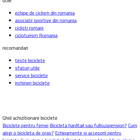
utile
echipe de ciclism din romania
asociatii sportive din romania
ciclisti romani
cicloturism Romania
recomandari
teste biciclete
sfaturi utile
service biciclete
inchirieri biciclete
Ghid achizitionare biciclete
Biciclete pentru femei
Bicicleta hardtail sau fullsuspension?
Cum
alegi o bicicleta de oras?
Echipamente si accesorii pentru