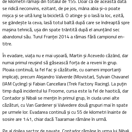
de kilometri rămași din totalul de 155. Doar că de această dată
se ridică neconvins, ezitant, de pe jos, mâna abia și-o poate
mișca și se uită lung la bicicletă. O atinge și o lasă la loc, ezită,
se gândește la ceva, lasă totul baltă după care se îndreaptă spre
mașina tehnică, ușa din spate trântită după el anunțând sec
abandonul său. Turul Franței 2014 a rămas fără campionul en-
titre.
În evadare, viața nu e mai ușoară, Martin și Acevedo căzând, dar
numai primul reușind să găsească forța de a reveni în grup.
Ploaia continuă, la fel fac și căzăturile, cu oameni importanți
implicați, precum Alejandro Valverde (Movistar), Sylvain Chavanel
(IAM Cycling) și Fabian Cancellara (Trek Factory Racing). La puțin
timp după incidentul lui Froome, cursa este la fel de haotică, dar
Contador și Nibali se mențin în primul grup, în ciuda unei alte
căzături, cu Van Gardener și Valvedere două grupuri mai în spate
pe urmele lor. Evadarea continuă și cu 55 de kilometri înainte de
sosire are 1:41, chiar dacă Taaramae rămâne în urmă.
Pe al doilea sector de pavate, Contador rămâne în urma lui Nibali