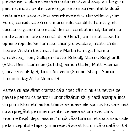
prevăzuse, o ploaie deasă și continuă căzând asupra întregului
parcurs, motiv pentru care organizatorii au renunțat la două
sectoare de pavate, Mons-en-Pevele și Orchies-Beuvry-la-
Forêt, considerate și cele mai dificile. Condițiile foarte grele
duceau cu gândul la o etapă de non-combat inițial, dar viteza
medie a primei ore de cursă, de 49 km/h, a infirmat această
opțiune repede. Se formase chiar și o evadare, alcătuită din
Lieuwe Westra (Astana), Tony Martin (Omega Pharma-
QuickStep), Tony Gallopin (Lotto-Belisol), Marcus Burghardt
(BMC), Rein Taaramae (Cofidis), Simon Clarke, Matt Hayman
(Orica-GreenEdge), Janier Acevedo (Garmin-Sharp), Samuel
Dumoulin (Ag2r-La Mondiale).
Partea cu adevărat dramatică a fost că nici nu era nevoie de
pavate pentru ca pericolul unor căzături să își facă apariția. Încă
din primii kilometri au loc trânte serioase ale sportivilor, care însă
nu au pregătit pe nimeni pentru ce avea să urmeze. Chris
Froome (Sky), deja „avariat” după căzătura din etapa a 4-a, cade
pe la începutul etapei și mai repetă acest lucru încă o dată cu 69