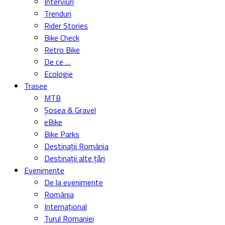
Interviuri
Trenduri
Rider Stories
Bike Check
Retro Bike
De ce …
Ecologie
Trasee
MTB
Șosea & Gravel
eBike
Bike Parks
Destinații România
Destinații alte țări
Evenimente
De la evenimente
România
Internațional
Turul Romaniei