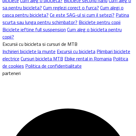
biciclete
Cum aleg o bicicleta?
Biciclete second hand
Cum aleg o
sa pentru bicicleta?
Cum reglezi corect o furca?
Cum alegi o
casca pentru bicicleta?
Ce este SAG-ul si cum il setezi?
Patina
scurta sau lunga pentru schimbator?
Biciclete pentru copii
Biciclete ieftine full suspension
Cum aleg o bicicleta pentru
copii?
Excursii cu bicicleta si cursuri de MTB
Inchirieri biciclete la munte
Excursii cu bicicleta
Plimbari biciclete
electrice
Cursuri bicicleta MTB
Ebike rental in Romania
Politica
de cookies
Politica de confidentialitate
parteneri