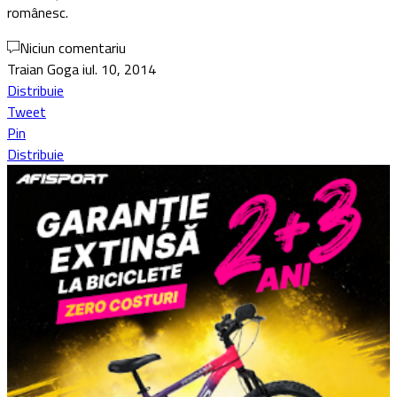
românesc.
Niciun comentariu
Traian Goga
iul. 10, 2014
Distribuie
Tweet
Pin
Distribuie