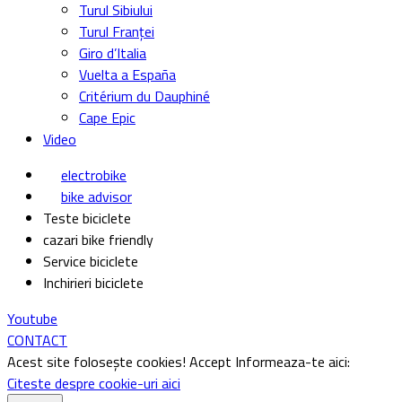
Turul Sibiului
Turul Franței
Giro d’Italia
Vuelta a España
Critérium du Dauphiné
Cape Epic
Video
electrobike
bike advisor
Teste biciclete
cazari bike friendly
Service biciclete
Inchirieri biciclete
Youtube
CONTACT
Acest site folosește cookies!
Accept
Informeaza-te aici:
Citeste despre cookie-uri aici