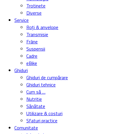
Trotinete
Diverse
Service
Roți & anvelope
Transmisie
Frâne
Suspensii
Cadre
eBike
Ghiduri
Ghiduri de cumpărare
Ghiduri tehnice
Cum să …
Nutritie
Sănătate
Utilizare & costuri
Sfaturi practice
Comunitate