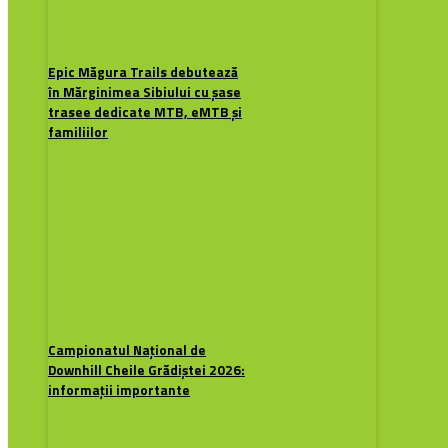
Epic Măgura Trails debutează
în Mărginimea Sibiului cu șase
trasee dedicate MTB, eMTB și
familiilor
Campionatul Național de
Downhill Cheile Grădiștei 2026:
informații importante