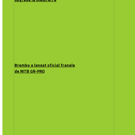
Brembo a lansat oficial franele
de MTB GR-PRO