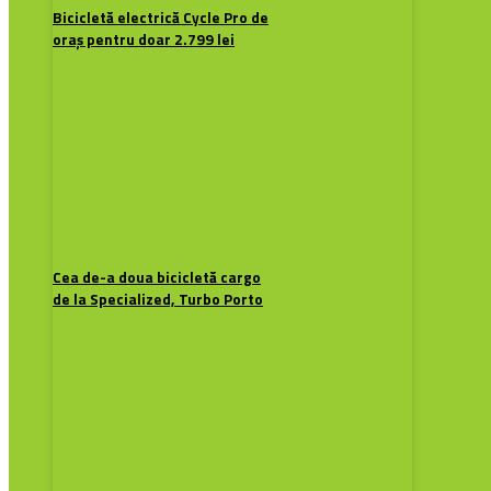
Bicicletă electrică Cycle Pro de
oraș pentru doar 2.799 lei
Cea de-a doua bicicletă cargo
de la Specialized, Turbo Porto