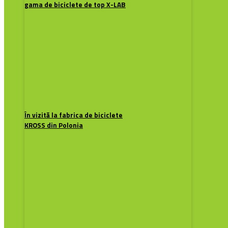
gama de biciclete de top X-LAB
În vizită la fabrica de biciclete
KROSS din Polonia