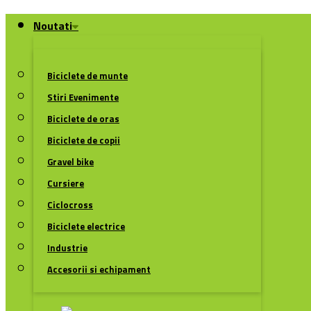
Noutati
Biciclete de munte
Stiri Evenimente
Biciclete de oras
Biciclete de copii
Gravel bike
Cursiere
Ciclocross
Biciclete electrice
Industrie
Accesorii si echipament