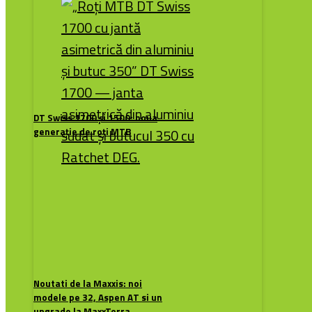
DT Swiss 1700 și 1500: noua
generație de roți MTB
Noutati de la Maxxis: noi
modele pe 32, Aspen AT si un
upgrade la MaxxTerra