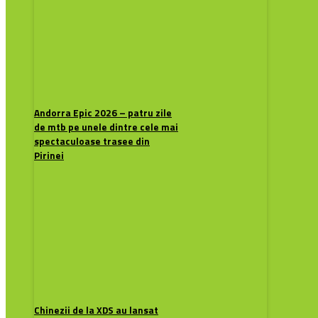
Andorra Epic 2026 – patru zile
de mtb pe unele dintre cele mai
spectaculoase trasee din
Pirinei
Chinezii de la XDS au lansat