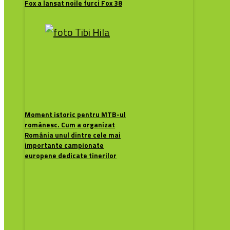
Fox a lansat noile furci Fox 38
Moment istoric pentru MTB-ul
românesc. Cum a organizat
România unul dintre cele mai
importante campionate
europene dedicate tinerilor