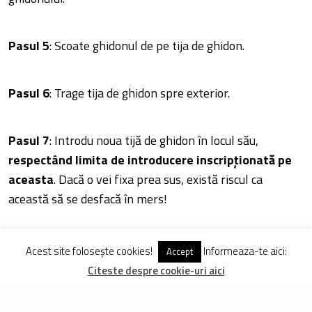
Pasul 5
: Scoate ghidonul de pe tija de ghidon.
Pasul 6
: Trage tija de ghidon spre exterior.
Pasul 7
: Introdu noua tijă de ghidon în locul său,
respectând limita de introducere inscripționată pe
aceasta
. Dacă o vei fixa prea sus, există riscul ca
această să se desfacă în mers!
Pasul 8
: Strânge apoi șurubul de prindere al tijei de
Acest site folosește cookies!
Informeaza-te aici:
Accept
ghidon (cel de sus), după care introdu ghidonul și
Citeste despre cookie-uri aici
fixează-l bine. În final, introdu maneta de frână,
maneta de schimbător iar la final manșonul (în ordinea