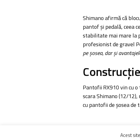
Shimano afirmă că blocu
pantof și pedală, ceea c
stabilitate mai mare la p
profesionist de gravel P
pe șosea, dar și avantajel
Construcție
Pantofii RX910 vin cu o 
scara Shimano (12/12), m
cu pantofii de șosea de 
Alte detalii includ:
Acest sit