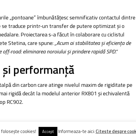
rile „pontoane” îmbunătățesc semnificativ contactul dintre
e se traduce printr-un transfer de putere optimizat și o
edalare. Proiectarea s-a făcut în colaborare cu ciclistul
ete Stetina, care spune:
„Acum ai stabilitatea și eficiența de
e off-road: eliminarea noroiului și prindere rapidă SPD.”
 și performanță
talpă din carbon care atinge nivelul maxim de rigiditate pe
ai rigidă decât la modelul anterior RX801 și echivalentă
top RC902.
e folosește cookies!
Informeaza-te aici:
Citeste despre cooki
Accept