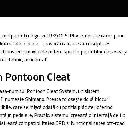
 noii pantofi de gravel RX910 S-Phyre, despre care spune
intre cele mai mari provocări ale acestei discipline:
e transferul maxim de putere specific pantofilor de șosea și
en tehnic, accidentat.
m Pontoon Cleat
e așa-numitul Pontoon Cleat System, un sistem
m îl numește Shimano. Acesta folosește două blocuri
bile, care se mișcă odată cu poziția plăcuței, oferind
nță în pedalare. Practic, sistemul creează o interfață de tip
ăstrează compatibilitatea SPD și funcționalitatea off-road.