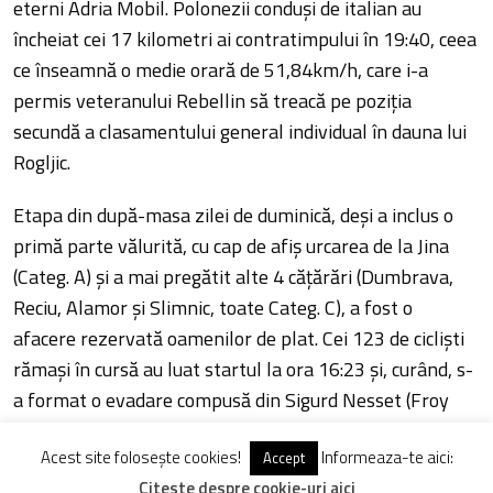
eterni Adria Mobil. Polonezii conduși de italian au
încheiat cei 17 kilometri ai contratimpului în 19:40, ceea
ce înseamnă o medie orară de 51,84km/h, care i-a
permis veteranului Rebellin să treacă pe poziția
secundă a clasamentului general individual în dauna lui
Rogljic.
Etapa din după-masa zilei de duminică, deși a inclus o
primă parte vălurită, cu cap de afiș urcarea de la Jina
(Categ. A) și a mai pregătit alte 4 cățărări (Dumbrava,
Reciu, Alamor și Slimnic, toate Categ. C), a fost o
afacere rezervată oamenilor de plat. Cei 123 de cicliști
rămași în cursă au luat startul la ora 16:23 și, curând, s-
a format o evadare compusă din Sigurd Nesset (Froy
Bianchi), Jonas Koch (LKT Team Brandenburg),
Acest site folosește cookies!
Informeaza-te aici:
Sebastian Forke (Christina Watches Kuma), Andrii
Accept
Citeste despre cookie-uri aici
Bratashchuk (Kolss Cycling Team) și Samir Jabrailov