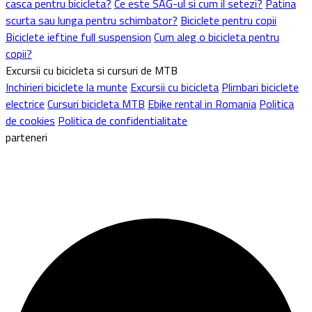
casca pentru bicicleta?
Ce este SAG-ul si cum il setezi?
Patina
scurta sau lunga pentru schimbator?
Biciclete pentru copii
Biciclete ieftine full suspension
Cum aleg o bicicleta pentru
copii?
Excursii cu bicicleta si cursuri de MTB
Inchirieri biciclete la munte
Excursii cu bicicleta
Plimbari biciclete
electrice
Cursuri bicicleta MTB
Ebike rental in Romania
Politica
de cookies
Politica de confidentialitate
parteneri