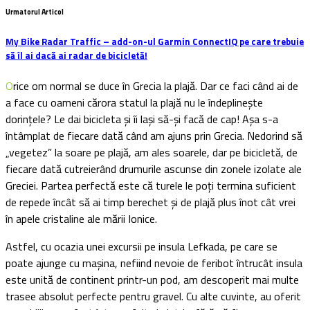
Urmatorul Articol
My Bike Radar Traffic – add-on-ul Garmin ConnectIQ pe care trebuie
să îl ai dacă ai radar de bicicletă!
Orice om normal se duce în Grecia la plajă. Dar ce faci când ai de
a face cu oameni cărora statul la plajă nu le îndeplinește
dorințele? Le dai bicicleta și îi lași să-și facă de cap! Așa s-a
întâmplat de fiecare dată când am ajuns prin Grecia. Nedorind să
„vegetez” la soare pe plajă, am ales soarele, dar pe bicicletă, de
fiecare dată cutreierând drumurile ascunse din zonele izolate ale
Greciei. Partea perfectă este că turele le poți termina suficient
de repede încât să ai timp berechet și de plajă plus înot cât vrei
în apele cristaline ale mării Ionice.
Astfel, cu ocazia unei excursii pe insula Lefkada, pe care se
poate ajunge cu mașina, nefiind nevoie de feribot întrucât insula
este unită de continent printr-un pod, am descoperit mai multe
trasee absolut perfecte pentru gravel. Cu alte cuvinte, au oferit