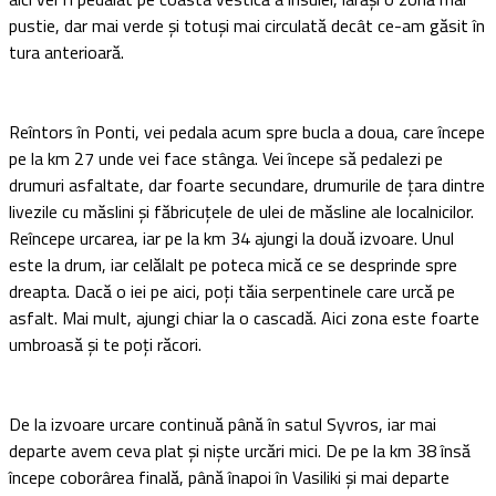
pustie, dar mai verde și totuși mai circulată decât ce-am găsit în
tura anterioară.
Reîntors în Ponti, vei pedala acum spre bucla a doua, care începe
pe la km 27 unde vei face stânga. Vei începe să pedalezi pe
drumuri asfaltate, dar foarte secundare, drumurile de țara dintre
livezile cu măslini și făbricuțele de ulei de măsline ale localnicilor.
Reîncepe urcarea, iar pe la km 34 ajungi la două izvoare. Unul
este la drum, iar celălalt pe poteca mică ce se desprinde spre
dreapta. Dacă o iei pe aici, poți tăia serpentinele care urcă pe
asfalt. Mai mult, ajungi chiar la o cascadă. Aici zona este foarte
umbroasă și te poți răcori.
De la izvoare urcare continuă până în satul Syvros, iar mai
departe avem ceva plat și niște urcări mici. De pe la km 38 însă
începe coborârea finală, până înapoi în Vasiliki și mai departe