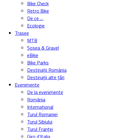
Bike Check
Retro Bike
De ce …
Ecologie
Trasee
MTB
Șosea & Gravel
eBike
Bike Parks
Destinații România
Destinații alte țări
Evenimente
De la evenimente
România
Internațional
Turul Romaniei
Turul Sibiului
Turul Franței
Giro d’Italia