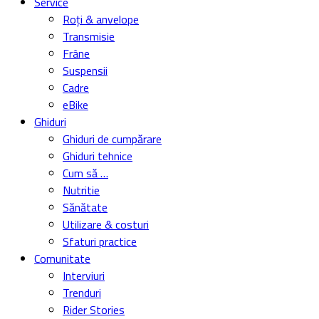
Service
Roți & anvelope
Transmisie
Frâne
Suspensii
Cadre
eBike
Ghiduri
Ghiduri de cumpărare
Ghiduri tehnice
Cum să …
Nutritie
Sănătate
Utilizare & costuri
Sfaturi practice
Comunitate
Interviuri
Trenduri
Rider Stories