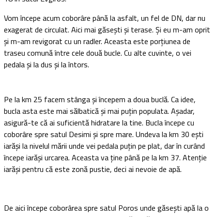
Vom începe acum coborâre până la asfalt, un fel de DN, dar nu
exagerat de circulat. Aici mai găsești și terase. Și eu m-am oprit
și m-am revigorat cu un radler. Aceasta este porțiunea de
traseu comună între cele două bucle. Cu alte cuvinte, o vei
pedala și la dus și la întors.
Pe la km 25 facem stânga și începem a doua buclă. Ca idee,
bucla asta este mai sălbatică și mai puțin populata. Așadar,
asigură-te că ai suficientă hidratare la tine. Bucla începe cu
coborâre spre satul Desimi și spre mare. Undeva la km 30 ești
iarăși la nivelul mării unde vei pedala puțin pe plat, dar în curând
începe iarăși urcarea. Aceasta va ține până pe la km 37. Atenție
iarăși pentru că este zonă pustie, deci ai nevoie de apă.
De aici începe coborârea spre satul Poros unde găsești apă la o