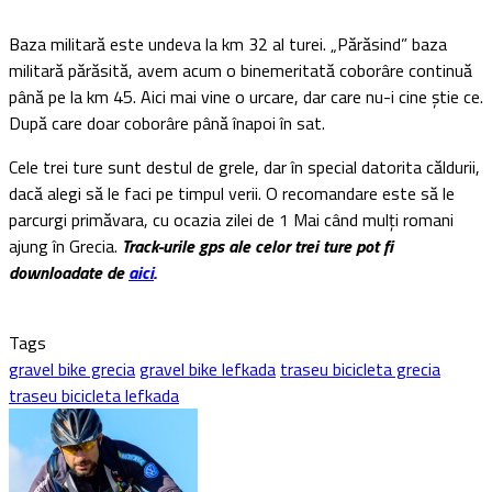
Baza militară este undeva la km 32 al turei. „Părăsind” baza
militară părăsită, avem acum o binemeritată coborâre continuă
până pe la km 45. Aici mai vine o urcare, dar care nu-i cine știe ce.
După care doar coborâre până înapoi în sat.
Cele trei ture sunt destul de grele, dar în special datorita căldurii,
dacă alegi să le faci pe timpul verii. O recomandare este să le
parcurgi primăvara, cu ocazia zilei de 1 Mai când mulți romani
ajung în Grecia.
Track-urile gps ale celor trei ture pot fi
downloadate de
aici
.
Tags
gravel bike grecia
gravel bike lefkada
traseu bicicleta grecia
traseu bicicleta lefkada