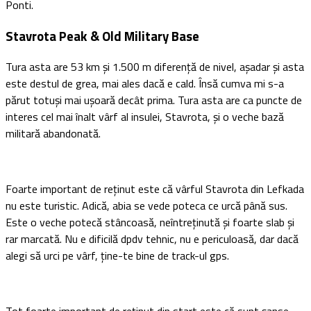
Ponti.
Stavrota Peak & Old Military Base
Tura asta are 53 km și 1.500 m diferență de nivel, așadar și asta
este destul de grea, mai ales dacă e cald. Însă cumva mi s-a
părut totuși mai ușoară decât prima. Tura asta are ca puncte de
interes cel mai înalt vârf al insulei, Stavrota, și o veche bază
militară abandonată.
Foarte important de reținut este că vârful Stavrota din Lefkada
nu este turistic. Adică, abia se vede poteca ce urcă până sus.
Este o veche potecă stâncoasă, neîntreținută și foarte slab și
rar marcată. Nu e dificilă dpdv tehnic, nu e periculoasă, dar dacă
alegi să urci pe vârf, ține-te bine de track-ul gps.