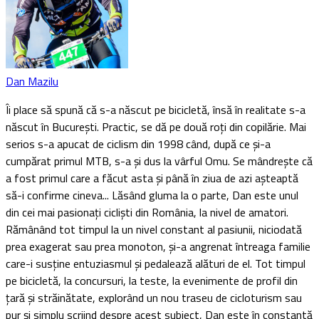
Dan Mazilu
Îi place să spună că s-a născut pe bicicletă, însă în realitate s-a
născut în București. Practic, se dă pe două roți din copilărie. Mai
serios s-a apucat de ciclism din 1998 când, după ce și-a
cumpărat primul MTB, s-a și dus la vârful Omu. Se mândrește că
a fost primul care a făcut asta și până în ziua de azi așteaptă
să-i confirme cineva... Lăsând gluma la o parte, Dan este unul
din cei mai pasionați cicliști din România, la nivel de amatori.
Rămânând tot timpul la un nivel constant al pasiunii, niciodată
prea exagerat sau prea monoton, și-a angrenat întreaga familie
care-i susține entuziasmul și pedalează alături de el. Tot timpul
pe bicicletă, la concursuri, la teste, la evenimente de profil din
țară și străinătate, explorând un nou traseu de cicloturism sau
pur și simplu scriind despre acest subiect, Dan este în constantă