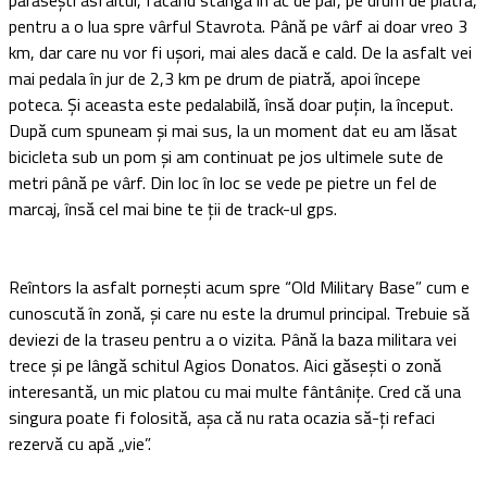
părăsești asfaltul, făcând stânga în ac de păr, pe drum de piatră,
pentru a o lua spre vârful Stavrota. Până pe vârf ai doar vreo 3
km, dar care nu vor fi ușori, mai ales dacă e cald. De la asfalt vei
mai pedala în jur de 2,3 km pe drum de piatră, apoi începe
poteca. Și aceasta este pedalabilă, însă doar puțin, la început.
După cum spuneam și mai sus, la un moment dat eu am lăsat
bicicleta sub un pom și am continuat pe jos ultimele sute de
metri până pe vârf. Din loc în loc se vede pe pietre un fel de
marcaj, însă cel mai bine te ții de track-ul gps.
Reîntors la asfalt pornești acum spre “Old Military Base” cum e
cunoscută în zonă, și care nu este la drumul principal. Trebuie să
deviezi de la traseu pentru a o vizita. Până la baza militara vei
trece și pe lângă schitul Agios Donatos. Aici găsești o zonă
interesantă, un mic platou cu mai multe fântânițe. Cred că una
singura poate fi folosită, așa că nu rata ocazia să-ți refaci
rezervă cu apă „vie”.