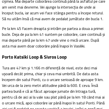
cișmea. Mai departe coborârea continuă până la asfaltul pe care
am venit mai devreme. Vei ajunge la intersecția de unde ai
început bucla, iar acum vei face stânga pentru a începe returul.
Să nu uităm însă că mai avem de pedalat jumătate din bucla 1.
Pe la km 45 facem dreapta și intrăm pe partea a doua a primei
bucle. Deja de pa la km 41 suntem pe coborâre, care continuă și
mai departe până pe la km 47 unde vine o mică urcare. După
asta mai avem doar coborâre până înapoi în Vasiliki.
Porto Katsiki Loop & Sivros Loop
Tura are 47 km și 1.166 m diferență de nivel, este deci mai
ușoară decât prima, chiar și ceva mai umbrită. De data asta
începem din satul Ponti, cu o urcare serioasă de aproape 9 km.
Vei urca de la zero metri altitudine până la 600. E ceva. Însă
partea bună e că ai făcut aproape jumate din întraga tură,
pentru că de aici ai la vale sau plat până pe la km 18 când mai ai
o urcare mică, apoi coborâre iar până înapoi în satul Ponti. Până
aici vei fi pedalat pe coasta vestică a insulei, iarăși o zonă mai