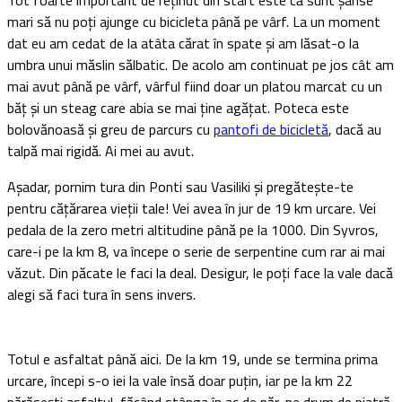
Tot foarte important de reținut din start este că sunt șanse
mari să nu poți ajunge cu bicicleta până pe vârf. La un moment
dat eu am cedat de la atâta cărat în spate și am lăsat-o la
umbra unui măslin sălbatic. De acolo am continuat pe jos cât am
mai avut până pe vârf, vârful fiind doar un platou marcat cu un
băț și un steag care abia se mai ține agățat. Poteca este
bolovănoasă și greu de parcurs cu
pantofi de bicicletă
, dacă au
talpă mai rigidă. Ai mei au avut.
Așadar, pornim tura din Ponti sau Vasiliki și pregătește-te
pentru cățărarea vieții tale! Vei avea în jur de 19 km urcare. Vei
pedala de la zero metri altitudine până pe la 1000. Din Syvros,
care-i pe la km 8, va începe o serie de serpentine cum rar ai mai
văzut. Din păcate le faci la deal. Desigur, le poți face la vale dacă
alegi să faci tura în sens invers.
Totul e asfaltat până aici. De la km 19, unde se termina prima
urcare, începi s-o iei la vale însă doar puțin, iar pe la km 22