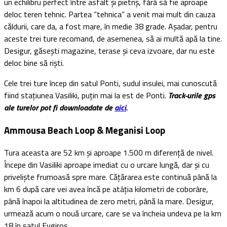
un echilibru perfect între asfalt și pietriș, fără să fie aproape
deloc teren tehnic. Partea “tehnica” a venit mai mult din cauza
căldurii, care da, a fost mare, în medie 38 grade. Așadar, pentru
aceste trei ture recomand, de asemenea, să ai multă apă la tine.
Desigur, găsești magazine, terase și ceva izvoare, dar nu este
deloc bine să riști.
Cele trei ture încep din satul Ponti, sudul insulei, mai cunoscută
fiind stațiunea Vasiliki, puțin mai la est de Ponti.
Track-urile gps
ale turelor pot fi downloadate de
aici
.
Ammousa Beach Loop & Meganisi Loop
Tura aceasta are 52 km și aproape 1.500 m diferență de nivel.
Începe din Vasiliki aproape imediat cu o urcare lungă, dar și cu
priveliște frumoasă spre mare. Cățărarea este continuă până la
km 6 după care vei avea încă pe atâția kilometri de coborâre,
până înapoi la altitudinea de zero metri, până la mare. Desigur,
urmează acum o nouă urcare, care se va încheia undeva pe la km
18 în satul Evgiros.