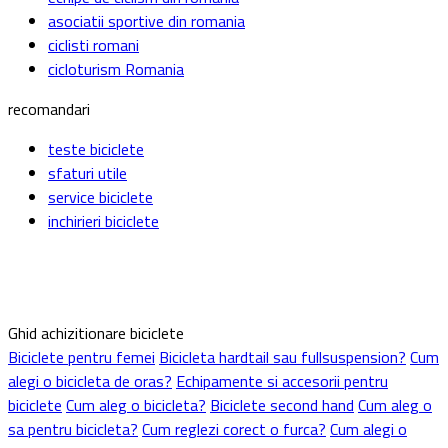
asociatii sportive din romania
ciclisti romani
cicloturism Romania
recomandari
teste biciclete
sfaturi utile
service biciclete
inchirieri biciclete
Ghid achizitionare biciclete
Biciclete pentru femei
Bicicleta hardtail sau fullsuspension?
Cum
alegi o bicicleta de oras?
Echipamente si accesorii pentru
biciclete
Cum aleg o bicicleta?
Biciclete second hand
Cum aleg o
sa pentru bicicleta?
Cum reglezi corect o furca?
Cum alegi o