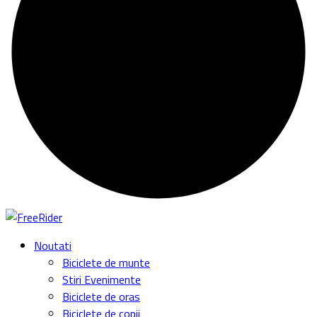
Noutati
Biciclete de munte
Stiri Evenimente
Biciclete de oras
Biciclete de copii