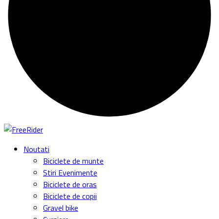
Gravel bike
Cursiere
Ciclocross
Biciclete electrice
Industrie
Accesorii si echipament
Teste
Comparații & Topuri
Unboxing
Biciclete
Componente
Echipamente
Încălțăminte
Îmbrăcăminte
Accesorii
Tehnologie
Trotinete
Diverse
Service