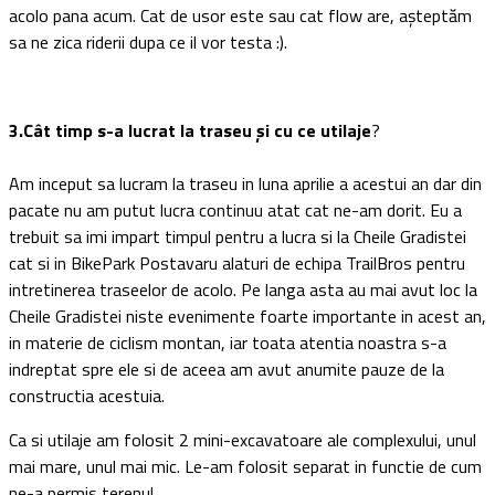
acolo pana acum. Cat de usor este sau cat flow are, așteptăm
sa ne zica riderii dupa ce il vor testa :).
3.Cât timp s-a lucrat la traseu și cu ce utilaje
?
Am inceput sa lucram la traseu in luna aprilie a acestui an dar din
pacate nu am putut lucra continuu atat cat ne-am dorit. Eu a
trebuit sa imi impart timpul pentru a lucra si la Cheile Gradistei
cat si in BikePark Postavaru alaturi de echipa TrailBros pentru
intretinerea traseelor de acolo. Pe langa asta au mai avut loc la
Cheile Gradistei niste evenimente foarte importante in acest an,
in materie de ciclism montan, iar toata atentia noastra s-a
indreptat spre ele si de aceea am avut anumite pauze de la
constructia acestuia.
Ca si utilaje am folosit 2 mini-excavatoare ale complexului, unul
mai mare, unul mai mic. Le-am folosit separat in functie de cum
ne-a permis terenul.