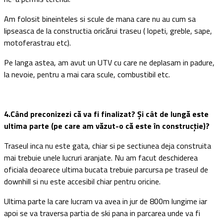
Am folosit bineinteles si scule de mana care nu au cum sa
lipseasca de la constructia oricărui traseu ( lopeti, greble, sape,
motoferastrau etc).
Pe langa astea, am avut un UTV cu care ne deplasam in padure,
la nevoie, pentru a mai cara scule, combustibil etc.
4.Când preconizezi că va fi finalizat? Și cât de lungă este
ultima parte (pe care am văzut-o că este în construcție)?
Traseul inca nu este gata, chiar si pe sectiunea deja construita
mai trebuie unele lucruri aranjate. Nu am facut deschiderea
oficiala deoarece ultima bucata trebuie parcursa pe traseul de
downhill si nu este accesibil chiar pentru oricine.
Ultima parte la care lucram va avea in jur de 800m lungime iar
apoi se va traversa partia de ski pana in parcarea unde va fi