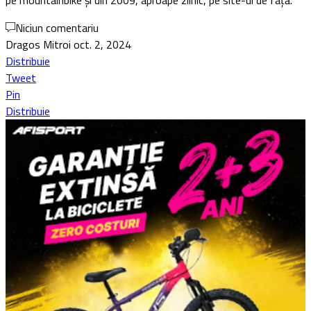
pe mountainbike și din 2009, aproape zilnic, pe site-ul de față.
Niciun comentariu
Dragos Mitroi
oct. 2, 2024
Distribuie
Tweet
Pin
Distribuie
Vezi Comentarii (0)
Lasa un comentariu
Adresa ta de email nu va fi publicata.
Nume
*
E-mail
*