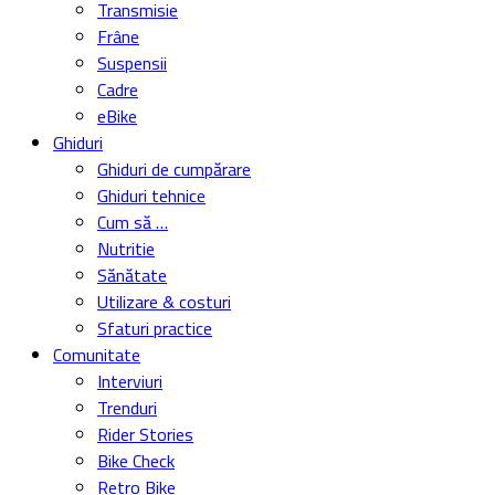
Bike Check
Retro Bike
De ce …
Ecologie
Trasee
MTB
Șosea & Gravel
eBike
Bike Parks
Destinații România
Destinații alte țări
Evenimente
De la evenimente
România
Internațional
Turul Romaniei
Turul Sibiului
Turul Franței
Giro d’Italia