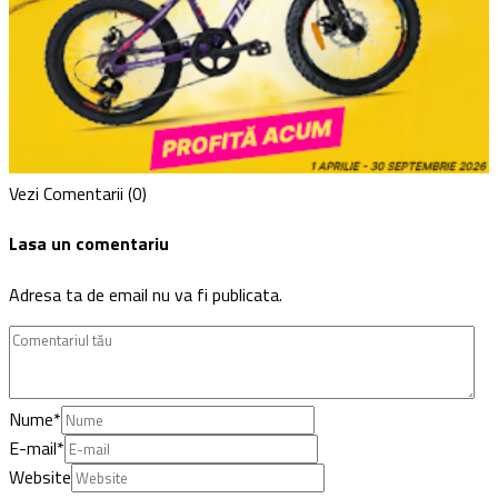
Website
Salvează-mi numele, emailul și site-ul web în acest
navigator pentru data viitoare când o să comentez.
Please enter an answer in digits:
nineteen + fifteen =
freerider.ro
contact
cine suntem
promoveaza produs
utile
echipe de ciclism din romania