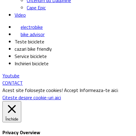
Privacy Overview
This website uses cookies to improve your experience while you
navigate through the website. Out of these cookies, the
cookies that are categorized as necessary are stored on your
browser as they are essential for the working of basic
functionalities of the website. We also use third-party cookies
that help us analyze and understand how you use this website.
These cookies will be stored in your browser only with your
consent. You also have the option to opt-out of these cookies.
But opting out of some of these cookies may have an effect
on your browsing experience.
Necessary
Necessary
Întotdeauna activate
Necessary cookies are absolutely essential for the website to
function properly. This category only includes cookies that
ensures basic functionalities and security features of the