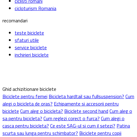
scurta sau lunga pentru schimbator?
Biciclete pentru copii
Biciclete ieftine full suspension
Cum aleg o bicicleta pentru
copii?
Excursii cu bicicleta si cursuri de MTB
Inchirieri biciclete la munte
Excursii cu bicicleta
Plimbari biciclete
electrice
Cursuri bicicleta MTB
Ebike rental in Romania
Politica
de cookies
Politica de confidentialitate
parteneri