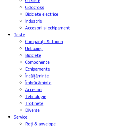
Roți & anvelope
Transmisie
Frâne
Suspensii
Cadre
eBike
Ghiduri
Ghiduri de cumpărare
Ghiduri tehnice
Cum să …
Nutritie
Sănătate
Utilizare & costuri
Sfaturi practice
Comunitate
Interviuri
Trenduri
Rider Stories