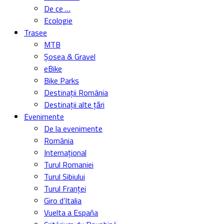
Vuelta a España
Critérium du Dauphiné
Cape Epic
Video
electrobike
bike advisor
Teste biciclete
cazari bike friendly
Service biciclete
Inchirieri biciclete
Youtube
CONTACT
Acest site folosește cookies!
Accept
Informeaza-te aici:
Citeste despre cookie-uri aici
Închide