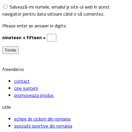
asociatii sportive din romania
ciclisti romani
cicloturism Romania
recomandari
teste biciclete
sfaturi utile
service biciclete
inchirieri biciclete
Ghid achizitionare biciclete
Biciclete pentru femei
Bicicleta hardtail sau fullsuspension?
Cum
alegi o bicicleta de oras?
Echipamente si accesorii pentru
biciclete
Cum aleg o bicicleta?
Biciclete second hand
Cum aleg o
sa pentru bicicleta?
Cum reglezi corect o furca?
Cum alegi o
casca pentru bicicleta?
Ce este SAG-ul si cum il setezi?
Patina