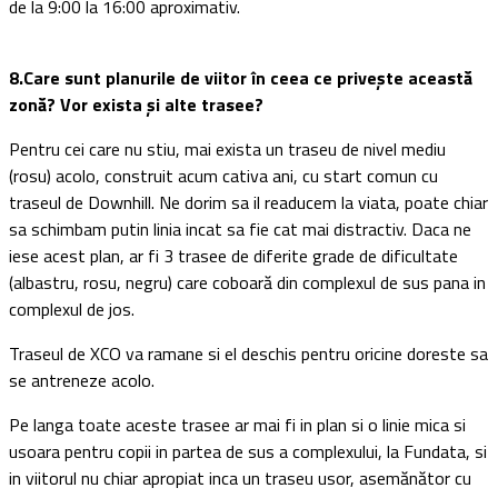
de la 9:00 la 16:00 aproximativ.
8.Care sunt planurile de viitor în ceea ce privește această
zonă? Vor exista și alte trasee?
Pentru cei care nu stiu, mai exista un traseu de nivel mediu
(rosu) acolo, construit acum cativa ani, cu start comun cu
traseul de Downhill. Ne dorim sa il readucem la viata, poate chiar
sa schimbam putin linia incat sa fie cat mai distractiv. Daca ne
iese acest plan, ar fi 3 trasee de diferite grade de dificultate
(albastru, rosu, negru) care coboară din complexul de sus pana in
complexul de jos.
Traseul de XCO va ramane si el deschis pentru oricine doreste sa
se antreneze acolo.
Pe langa toate aceste trasee ar mai fi in plan si o linie mica si
usoara pentru copii in partea de sus a complexului, la Fundata, si
in viitorul nu chiar apropiat inca un traseu usor, asemănător cu