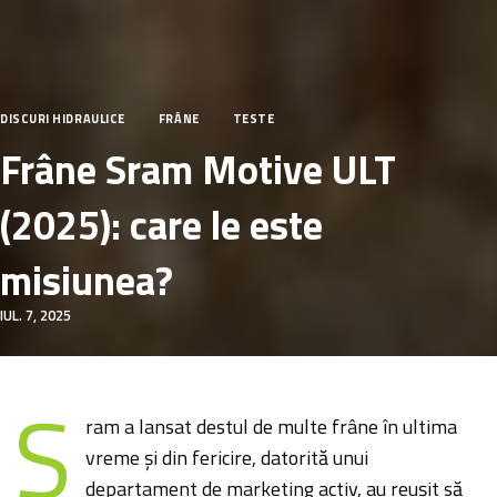
DISCURI HIDRAULICE
FRÂNE
TESTE
Frâne Sram Motive ULT
(2025): care le este
misiunea?
IUL. 7, 2025
S
ram a lansat destul de multe frâne în ultima
vreme și din fericire, datorită unui
departament de marketing activ, au reușit să