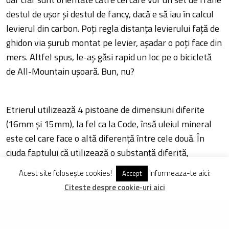
destul de ușor și destul de fancy, dacă e să iau în calcul
levierul din carbon. Poți regla distanța levierului față de
ghidon via șurub montat pe levier, așadar o poți face din
mers. Altfel spus, le-aș găsi rapid un loc pe o bicicletă
de All-Mountain ușoară. Bun, nu?
Etrierul utilizează 4 pistoane de dimensiuni diferite
(16mm și 15mm), la fel ca la Code, însă uleiul mineral
este cel care face o altă diferență între cele două. În
ciuda faptului că utilizează o substanță diferită,
aerisierea se face la fel, cu două seringi, deci sper că nu
Acest site folosește cookies!
Informeaza-te aici:
Accept
credeai că scapi cu un șurub desfăcut la manetă și o
Citeste despre cookie-uri aici
pâlnie. În orice caz, mi se pare mult mai bună ideea cu
uleiul mineral, cel puțin prin prisma faptului că oricât ar
sta în soare bicicleta, cursa lui Motive nu se modifică