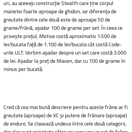
uri, au aceeași construcție Stealth care ține corpul
manetei foarte aproape de ghidon, iar diferența de
greutate dintre cele două este de aproape 50 de
grame/frână, așadar 100 de grame per set. În ceea ce
privește prețul, Motive costă aproximativ 1.500 de
lei/bucata față de 1.100 de lei/bucata cât costă Code-
urile ULT. Vorbim așadar despre un set care costă 3.000
de lei. Așadar la preț de Maven, dar cu 100 de grame în
minus per bucată.
Cred că cea mai bună descriere pentru aceste frâne ar fi
greutate (aproape) de XC și putere de frânare (aproape)
de enduro. Se clasează undeva între cele două categorii,
dar clar sunt orientate către cei care vor un set de frâne