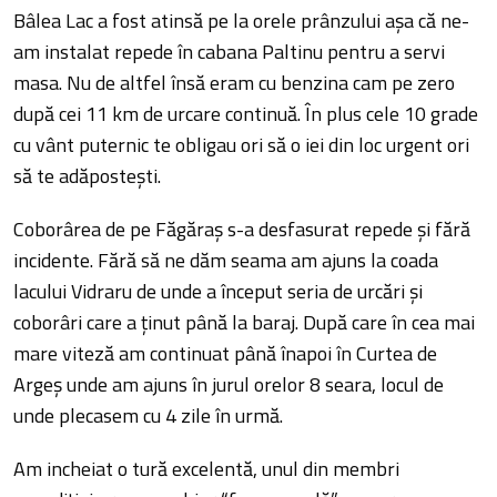
Bâlea Lac a fost atinsă pe la orele prânzului așa că ne-
am instalat repede în cabana Paltinu pentru a servi
masa. Nu de altfel însă eram cu benzina cam pe zero
după cei 11 km de urcare continuă. În plus cele 10 grade
cu vânt puternic te obligau ori să o iei din loc urgent ori
să te adăpostești.
Coborârea de pe Făgăraș s-a desfasurat repede și fără
incidente. Fără să ne dăm seama am ajuns la coada
lacului Vidraru de unde a început seria de urcări și
coborâri care a ținut până la baraj. După care în cea mai
mare viteză am continuat până înapoi în Curtea de
Argeș unde am ajuns în jurul orelor 8 seara, locul de
unde plecasem cu 4 zile în urmă.
Am incheiat o tură excelentă, unul din membri