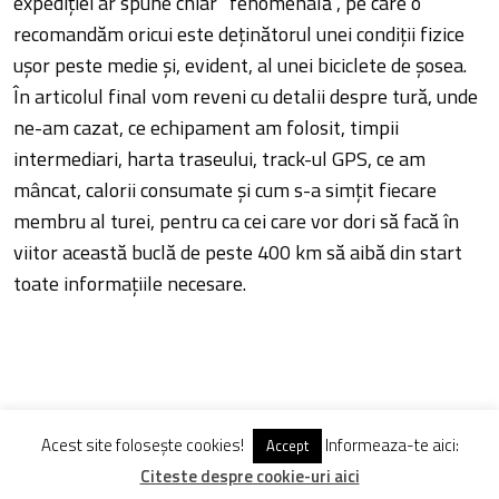
expediției ar spune chiar “fenomenală”, pe care o
recomandăm oricui este deținătorul unei condiții fizice
ușor peste medie și, evident, al unei biciclete de șosea.
În articolul final vom reveni cu detalii despre tură, unde
ne-am cazat, ce echipament am folosit, timpii
intermediari, harta traseului, track-ul GPS, ce am
mâncat, calorii consumate și cum s-a simțit fiecare
membru al turei, pentru ca cei care vor dori să facă în
viitor această buclă de peste 400 km să aibă din start
toate informațiile necesare.
Acest site folosește cookies!
Informeaza-te aici:
Accept
TAGS
CICLOTURISM
TRASEE BICICLETA
TURULTRANS
Citeste despre cookie-uri aici