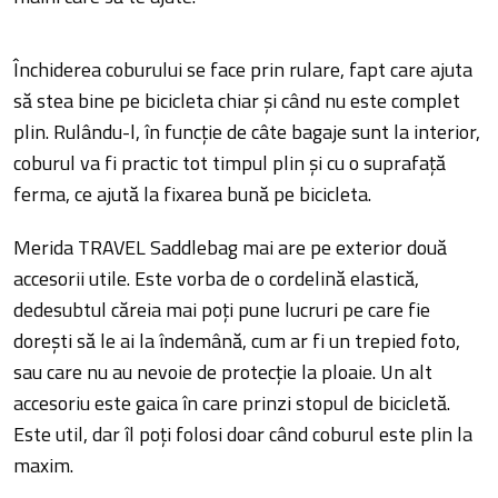
Închiderea coburului se face prin rulare, fapt care ajuta
să stea bine pe bicicleta chiar și când nu este complet
plin. Rulându-l, în funcție de câte bagaje sunt la interior,
coburul va fi practic tot timpul plin și cu o suprafață
ferma, ce ajută la fixarea bună pe bicicleta.
Merida TRAVEL Saddlebag mai are pe exterior două
accesorii utile. Este vorba de o cordelină elastică,
dedesubtul căreia mai poți pune lucruri pe care fie
dorești să le ai la îndemână, cum ar fi un trepied foto,
sau care nu au nevoie de protecție la ploaie. Un alt
accesoriu este gaica în care prinzi stopul de bicicletă.
Este util, dar îl poți folosi doar când coburul este plin la
maxim.