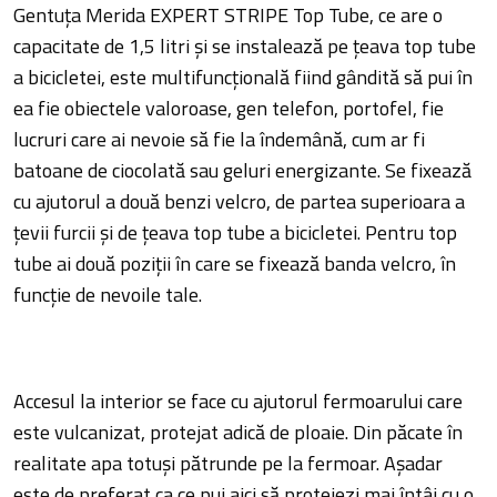
Gentuța Merida EXPERT STRIPE Top Tube, ce are o
capacitate de 1,5 litri și se instalează pe țeava top tube
a bicicletei, este multifuncțională fiind gândită să pui în
ea fie obiectele valoroase, gen telefon, portofel, fie
lucruri care ai nevoie să fie la îndemână, cum ar fi
batoane de ciocolată sau geluri energizante. Se fixează
cu ajutorul a două benzi velcro, de partea superioara a
țevii furcii și de țeava top tube a bicicletei. Pentru top
tube ai două poziții în care se fixează banda velcro, în
funcție de nevoile tale.
Accesul la interior se face cu ajutorul fermoarului care
este vulcanizat, protejat adică de ploaie. Din păcate în
realitate apa totuși pătrunde pe la fermoar. Așadar
este de preferat ca ce pui aici să protejezi mai întâi cu o