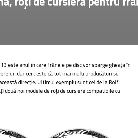
ha, roți de cursieră pentru fr
13 este anul în care frânele pe disc vor sparge gheața în
erelor, dar cert este că tot mai mulți producători se
această direcție. Ultimul exemplu sunt cei de la Rolf
țî două noi modele de roți de cursiere compatibile cu