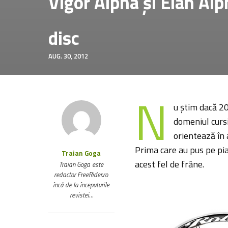
Vigor Alpha și Elan Alp
disc
AUG. 30, 2012
N
u știm dacă 20
domeniul cursi
orientează în 
Prima care au pus pe pia
Traian Goga
acest fel de frâne.
Traian Goga este
redactor FreeRider.ro
încă de la începuturile
revistei…