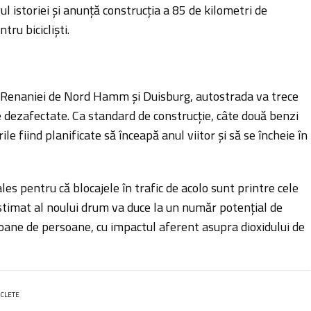
l istoriei și anunță construcția a 85 de kilometri de
tru bicicliști.
Renaniei de Nord Hamm și Duisburg, autostrada va trece
te dezafectate. Ca standard de construcție, câte două benzi
ile fiind planificate să înceapă anul viitor și să se încheie în
les pentru că blocajele în trafic de acolo sunt printre cele
stimat al noului drum va duce la un număr potențial de
lioane de persoane, cu impactul aferent asupra dioxidului de
ICLETE