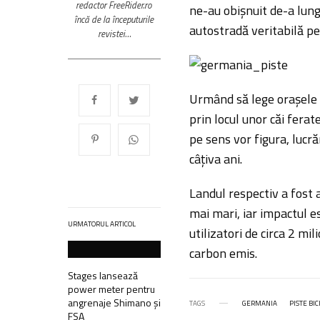
redactor FreeRider.ro
ne-au obișnuit de-a lungu
încă de la începuturile
autostradă veritabilă pen
revistei…
Urmând să lege orașele 
prin locul unor căi fera
pe sens vor figura, lucrăr
câțiva ani.
Landul respectiv a fost a
mai mari, iar impactul e
URMATORUL ARTICOL
utilizatori de circa 2 mi
carbon emis.
Stages lansează
power meter pentru
angrenaje Shimano și
TAGS
GERMANIA
PISTE BIC
FSA