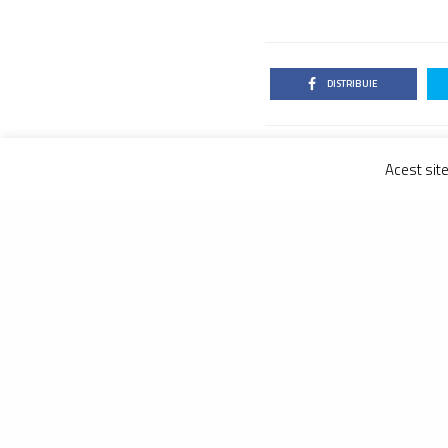
DISTRIBUIE
Acest sit
TRAIAN GO
Traian Goga e
care contează