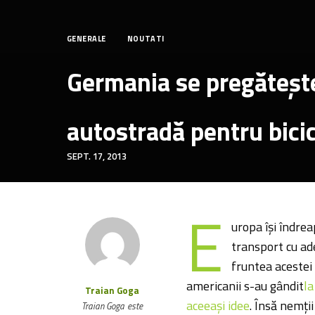
GENERALE
NOUTATI
Germania se pregătește
autostradă pentru bicic
SEPT. 17, 2013
E
uropa își îndrea
transport cu ade
fruntea acestei 
americanii s-au gândit
la
Traian Goga
aceeași idee
. Însă nemții
Traian Goga este