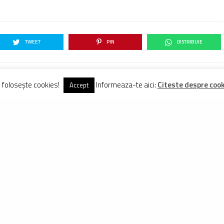
TWEET
PIN
DISTRIBUIE
e folosește cookies!
Informeaza-te aici:
Citeste despre cooki
Accept
GA
ste redactor FreeRider.ro încă de la începuturile revistei și reprezintă una dintre vocile
 în ciclismul românesc.
Vezi Comentarii (13)