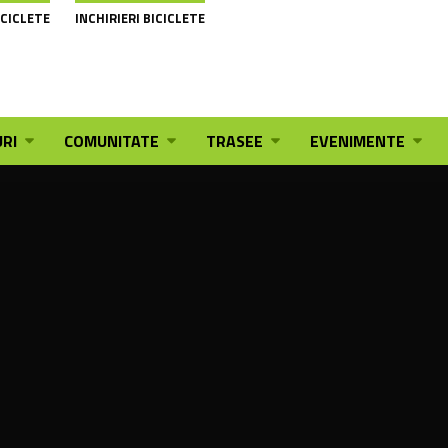
ICICLETE
INCHIRIERI BICICLETE
RI
COMUNITATE
TRASEE
EVENIMENTE