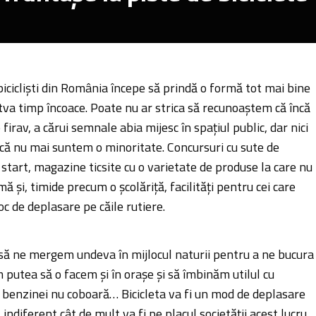
icicliști din România începe să prindă o formă tot mai bine
tva timp încoace. Poate nu ar strica să recunoaștem că încă
irav, a cărui semnale abia mijesc în spațiul public, dar nici
ă nu mai suntem o minoritate. Concursuri cu sute de
la start, magazine ticsite cu o varietate de produse la care nu
mă și, timide precum o școlăriță, facilități pentru cei care
loc de deplasare pe căile rutiere.
 să ne mergem undeva în mijlocul naturii pentru a ne bucura
 putea să o facem și în orașe și să îmbinăm utilul cu
l benzinei nu coboară… Bicicleta va fi un mod de deplasare
 indiferent cât de mult va fi pe placul societății acest lucru.