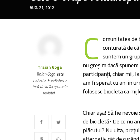
AUG. 21, 2012
C
omunitatea de b
conturată de câ
suntem un grup f
nu greșim dacă spunem c
Traian Goga
participanți, chiar mii, 
Traian Goga este
redactor FreeRider.ro
am fi sperat cu ani în ur
încă de la începuturile
folosesc bicicleta ca mij
revistei…
Chiar așa! Să fie nevoie
de bicicletă? De ce nu am
plăcutul? Nu uita, prețu
alternativ cât de curând,