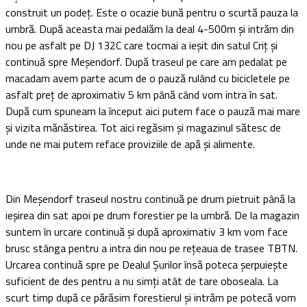
construit un podeţ. Este o ocazie bună pentru o scurtă pauza la
umbră. După aceasta mai pedalăm la deal 4-500m şi intrăm din
nou pe asfalt pe DJ 132C care tocmai a ieşit din satul Criţ şi
continuă spre Meşendorf. După traseul pe care am pedalat pe
macadam avem parte acum de o pauză rulând cu bicicletele pe
asfalt preţ de aproximativ 5 km până când vom intra în sat.
După cum spuneam la început aici putem face o pauză mai mare
şi vizita mănăstirea. Tot aici regăsim şi magazinul sătesc de
unde ne mai putem reface proviziile de apă şi alimente.
Din Meşendorf traseul nostru continuă pe drum pietruit până la
ieşirea din sat apoi pe drum forestier pe la umbră. De la magazin
suntem în urcare continuă şi după aproximativ 3 km vom face
brusc stânga pentru a intra din nou pe reţeaua de trasee TBTN.
Urcarea continuă spre pe Dealul Şurilor însă poteca şerpuieşte
suficient de des pentru a nu simţi atât de tare oboseala. La
scurt timp după ce părăsim forestierul şi intrăm pe potecă vom