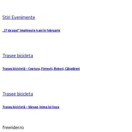
Stiri Evenimente
„27 de pași” împlinește 4 ani în februarie
Trasee bicicleta
Traseu bicicletă – Ceptura, Fințești, Boboci, Călugăreni
Trasee bicicleta
Traseu bicicletă – Vârșag, Inima lui Iisus
freerider.ro