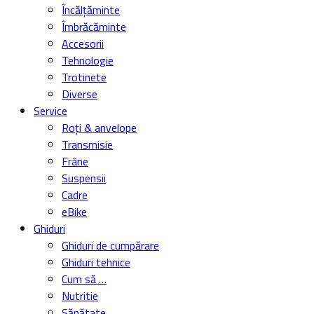
Încălțăminte
Îmbrăcăminte
Accesorii
Tehnologie
Trotinete
Diverse
Service
Roți & anvelope
Transmisie
Frâne
Suspensii
Cadre
eBike
Ghiduri
Ghiduri de cumpărare
Ghiduri tehnice
Cum să …
Nutritie
Sănătate