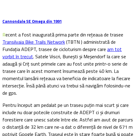
Cannondale SE Omega din 1991
Recent a fost inaugurată prima parte din reţeaua de trasee
Transilvaia Bike Trails Network
(TBTN ) administrată de
Fundaţia ADEPT, trasee de cicloturism despre care
am tot
vorbit în trecut
. Satele Viscri, Buneşti şi Meşendorf la care se
adaugă şi Criţ sunt primele care au fost unite printr-o serie de
trasee care în acest moment însumează peste 40 km. La
momentul lansării reţeaua va beneficia de indicatoare la fiecare
intersecţie. Însă până atunci va trebui să navigăm folosindu-ne
de gps.
Pentru început am pedalat pe un traseu puţin mai scurt şi care
include nu doar potecile construite de ADEPT ci şi drumuri
forestiere care unesc satele între ele. Astfel am avut de parcurs
o distanţă de 32 km care ne-a dat o diferenţă de nivel de 671 m
potrivit Google Earth. Traseul este în stare foarte bună şi poate