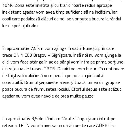
104K. Zona este liniştita şi cu trafic foarte redus aproape
inexistent aşadar vom avea timp suficient să ne încălzim, iar
copii care pedalează alături de noi se vor putea bucura la rândul
lor de peisajul calm.
În aproximativ 7,5 km vom ajunge în satul Buneşti prin care
trece DN 1 E60 Braşov – Sighişoara. Însă noi nu vom ajunge la
el ci vom face stânga în ac de păr şi vom intra pe prima porţiune
din reţeaua de trasee TBTN. De aici ne vom bucura în continuare
de liniştea locului însă vom pedala pe poteca pietruită
construită. Drumul şerpuieşte alene şi toată lumea din grup se
poate bucura de frumuseţea locului. Efortul depus este scăzut
aşadar nu vom avea nevoie de prea multe pauze.
La aproximativ 3,5 de când am făcut stânga şi am intrat pe
reţeaua TBTN vom traversa un pârâu peste care ADEPT a