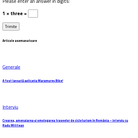
Please enter an answer in digits:
1 × three =
Articole asemanatoare
Generale
A fost lansată aplicația Maramureș Bike!
Interviu
Crearea, amenajarea și omologarea traseelor de cicloturism în România – interviu cu
Radu Mititean