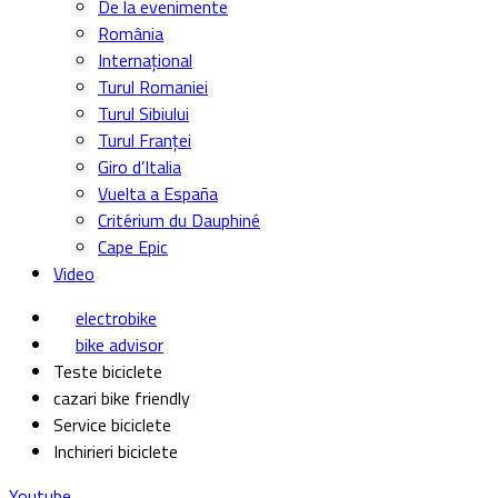
De la evenimente
România
Internațional
Turul Romaniei
Turul Sibiului
Turul Franței
Giro d’Italia
Vuelta a España
Critérium du Dauphiné
Cape Epic
Video
electrobike
bike advisor
Teste biciclete
cazari bike friendly
Service biciclete
Inchirieri biciclete
Youtube