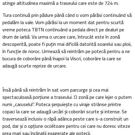
atinge altitudinea maximă a traseului care este de 724 m.
Tura continuă prin pădure până când o vom părăsi continuând să
pedalăm la vale. Vom părăsi la un moment dat pentru scurtă
vreme poteca TBTN continuând a pedala direct pe dealuri pe
drum de iarbă. Va urma o urcare care, întrucât este în zonă
descoperită, poate fi puţin mai dificilă datorită soarelui sau ploii,
în funcţie de noroc. Urmează să reintrăm pe potecă pentru a ne
bucura de coborâre până înapoi la Viscri, coborâre la care se
adaugă scurte reprize de urcare.
Însă până să reintrăm în sat vom parcurge şi cea mai
spectaculoasă porţiune a traseului. O zonă pe care lejer o putem
numi „caruselul”. Poteca şerpuieşte cu viraje strânse printre
copaci la care se adaugă urcări şi coborâri scurte şi intense. Se
traversează inclusiv o râpă adânca peste care s-a construit un
pod, dar şi o opţiune ocolitoare pentru cei care nu doresc viteze
prea mari sau înclinaţii exagerate ale potecii.