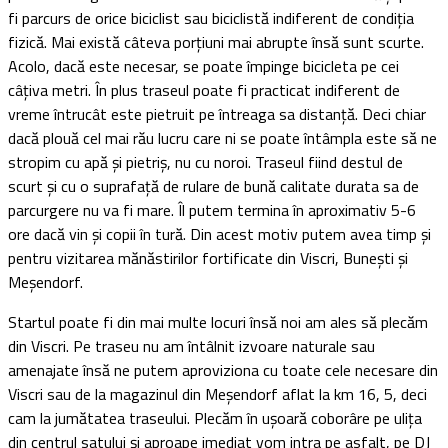
fi parcurs de orice biciclist sau biciclistă indiferent de condiţia
fizică. Mai există câteva porţiuni mai abrupte însă sunt scurte.
Acolo, dacă este necesar, se poate împinge bicicleta pe cei
câţiva metri. În plus traseul poate fi practicat indiferent de
vreme întrucât este pietruit pe întreaga sa distanţă. Deci chiar
dacă plouă cel mai rău lucru care ni se poate întâmpla este să ne
stropim cu apă şi pietriş, nu cu noroi. Traseul fiind destul de
scurt şi cu o suprafaţă de rulare de bună calitate durata sa de
parcurgere nu va fi mare. Îl putem termina în aproximativ 5-6
ore dacă vin şi copii în tură. Din acest motiv putem avea timp şi
pentru vizitarea mănăstirilor fortificate din Viscri, Buneşti şi
Meşendorf.
Startul poate fi din mai multe locuri însă noi am ales să plecăm
din Viscri. Pe traseu nu am întâlnit izvoare naturale sau
amenajate însă ne putem aproviziona cu toate cele necesare din
Viscri sau de la magazinul din Meşendorf aflat la km 16, 5, deci
cam la jumătatea traseului. Plecăm în uşoară coborâre pe uliţa
din centrul satului şi aproape imediat vom intra pe asfalt, pe DJ