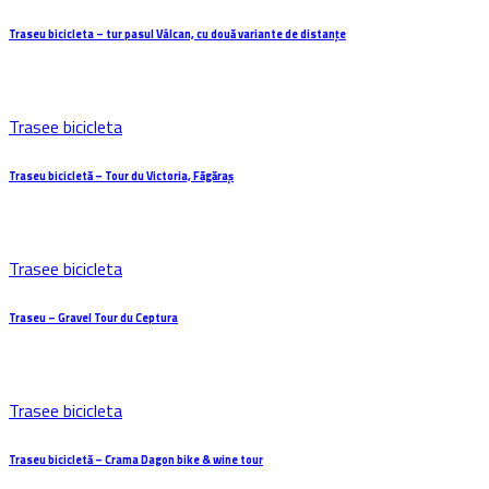
Traseu bicicleta – tur pasul Vâlcan, cu două variante de distanțe
Trasee bicicleta
Traseu bicicletă – Tour du Victoria, Făgăraș
Trasee bicicleta
Traseu – Gravel Tour du Ceptura
Trasee bicicleta
Traseu bicicletă – Crama Dagon bike & wine tour