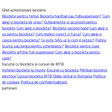
Ghid achizitionare biciclete
Biciclete pentru femei
Bicicleta hardtail sau fullsuspension?
Cum
alegi o bicicleta de oras?
Echipamente si accesorii pentru
biciclete
Cum aleg o bicicleta?
Biciclete second hand
Cum aleg o
sa pentru bicicleta?
Cum reglezi corect o furca?
Cum alegi o
casca pentru bicicleta?
Ce este SAG-ul si cum il setezi?
Patina
scurta sau lunga pentru schimbator?
Biciclete pentru copii
Biciclete ieftine full suspension
Cum aleg o bicicleta pentru
copii?
Excursii cu bicicleta si cursuri de MTB
Inchirieri biciclete la munte
Excursii cu bicicleta
Plimbari biciclete
electrice
Cursuri bicicleta MTB
Ebike rental in Romania
Politica
de cookies
Politica de confidentialitate
parteneri