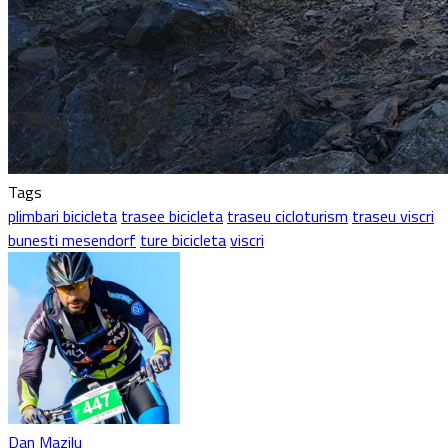
Tags
plimbari bicicleta
trasee bicicleta
traseu cicloturism
traseu viscri
bunesti mesendorf
ture bicicleta
viscri
Dan Mazilu