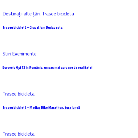
Destinații alte țări
,
Trasee bicicleta
Traseu bicicletă – Gravel Jam Budapesta
Stiri Evenimente
Eurovelo 6 și 13 în România, un pas mai aproape de realitate!
Trasee bicicleta
Traseu bicicletă – Mediaș Bike Marathon, tura lungă
Trasee bicicleta