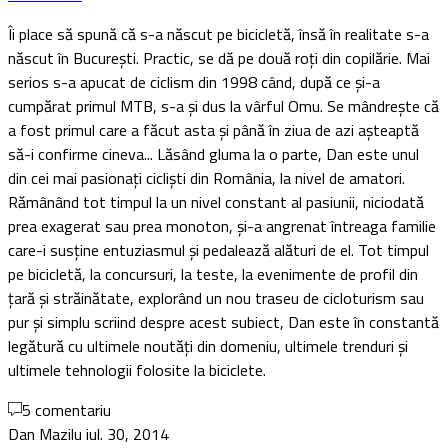
Îi place să spună că s-a născut pe bicicletă, însă în realitate s-a
născut în București. Practic, se dă pe două roți din copilărie. Mai
serios s-a apucat de ciclism din 1998 când, după ce și-a
cumpărat primul MTB, s-a și dus la vârful Omu. Se mândrește că
a fost primul care a făcut asta și până în ziua de azi așteaptă
să-i confirme cineva... Lăsând gluma la o parte, Dan este unul
din cei mai pasionați cicliști din România, la nivel de amatori.
Rămânând tot timpul la un nivel constant al pasiunii, niciodată
prea exagerat sau prea monoton, și-a angrenat întreaga familie
care-i susține entuziasmul și pedalează alături de el. Tot timpul
pe bicicletă, la concursuri, la teste, la evenimente de profil din
țară și străinătate, explorând un nou traseu de cicloturism sau
pur și simplu scriind despre acest subiect, Dan este în constantă
legătură cu ultimele noutăți din domeniu, ultimele trenduri și
ultimele tehnologii folosite la biciclete.
5 comentariu
Dan Mazilu
iul. 30, 2014