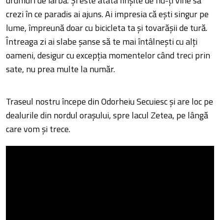
drumuri de iarbă. Și este atâta linșite de nu-ți vine să
crezi în ce paradis ai ajuns. Ai impresia că ești singur pe
lume, împreună doar cu bicicleta ta și tovarășii de tură.
Întreaga zi ai slabe șanse să te mai întâlnești cu alți
oameni, desigur cu excepția momentelor când treci prin
sate, nu prea multe la număr.
Traseul nostru începe din Odorheiu Secuiesc și are loc pe
dealurile din nordul orașului, spre lacul Zetea, pe lângă
care vom și trece.