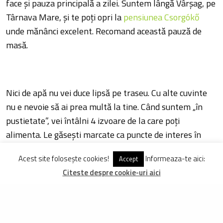
face și pauza principală a zilei. Suntem lângă Vârșag, pe
Târnava Mare, și te poți opri la
pensiunea Csorgókő
unde mănânci excelent. Recomand această pauză de
masă.
Nici de apă nu vei duce lipsă pe traseu. Cu alte cuvinte
nu e nevoie să ai prea multă la tine. Când suntem „în
pustietate”, vei întâlni 4 izvoare de la care poți
alimenta. Le găsești marcate ca puncte de interes în
fișierul pentru gps. Trecând și prin sate, mai poți
Acest site folosește cookies!
Informeaza-te aici:
Accept
cumpăra apă și de aici. Sau și mai bine un Radler!
Citeste despre cookie-uri aici
Gazda mea pentru acest traseu a fost ghidul Emese
Fodor de la
Harghita Outdoor
, acesta fiind și motivul