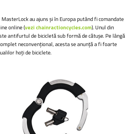
te MasterLock au ajuns și în Europa putând fi comandate
ine online (
vezi chainractioncycles.com
). Unul din
te antifurtul de bicicletă sub formă de cătușe. Pe lângă
complet neconvențional, acesta se anunță a fi foarte
alilor hoți de biciclete.