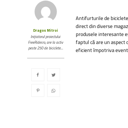
Antifurturile de bicicle
direct din diverse magaz
Dragos Mitroi
produsele interesante es
Inițiatorul proiectului
faptul că are un aspect 
FreeRider.ro, are la activ
peste 250 de biciclete…
eficient împotriva eventu