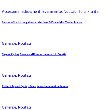
Accesorii si echipament
,
Evenimente
,
Noutati
,
Turul Frantei
Cum va arăta tricoul galben a celei de-a 100-a ediții a Turului Franței
Generale
,
Noutati
Tuşnad Cycling Team se află în cantonament în Croaţia
Generale
,
Noutati
Rutierii Tuşnad Cycling Team, în cantonament în Spania
Generale
,
Noutati