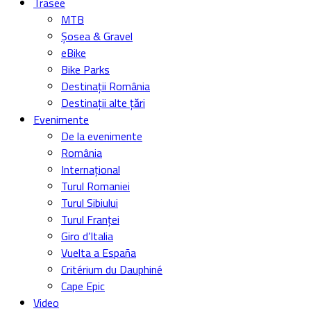
Trasee
MTB
Șosea & Gravel
eBike
Bike Parks
Destinații România
Destinații alte țări
Evenimente
De la evenimente
România
Internațional
Turul Romaniei
Turul Sibiului
Turul Franței
Giro d’Italia
Vuelta a España
Critérium du Dauphiné
Cape Epic
Video