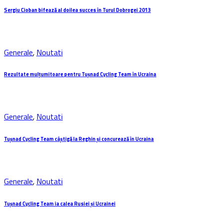
Sergiu Cioban bifează al doilea succes în Turul Dobrogei 2013
Generale
,
Noutati
Rezultate mulțumitoare pentru Tuşnad Cycling Team în Ucraina
Generale
,
Noutati
Tuşnad Cycling Team câștigă la Reghin și concurează în Ucraina
Generale
,
Noutati
Tuşnad Cycling Team ia calea Rusiei și Ucrainei