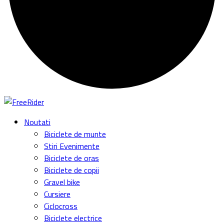
Noutati
Biciclete de munte
Stiri Evenimente
Biciclete de oras
Biciclete de copii
Gravel bike
Cursiere
Ciclocross
Biciclete electrice