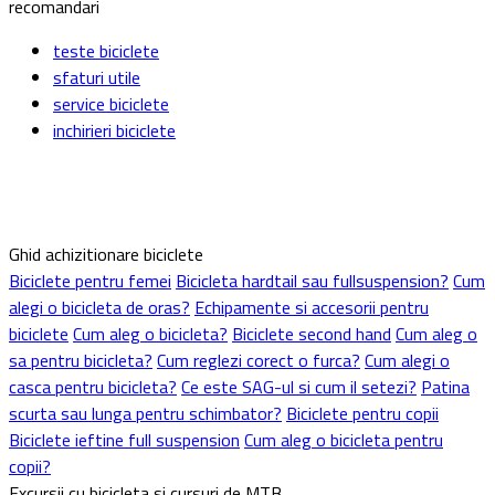
recomandari
teste biciclete
sfaturi utile
service biciclete
inchirieri biciclete
Ghid achizitionare biciclete
Biciclete pentru femei
Bicicleta hardtail sau fullsuspension?
Cum
alegi o bicicleta de oras?
Echipamente si accesorii pentru
biciclete
Cum aleg o bicicleta?
Biciclete second hand
Cum aleg o
sa pentru bicicleta?
Cum reglezi corect o furca?
Cum alegi o
casca pentru bicicleta?
Ce este SAG-ul si cum il setezi?
Patina
scurta sau lunga pentru schimbator?
Biciclete pentru copii
Biciclete ieftine full suspension
Cum aleg o bicicleta pentru
copii?
Excursii cu bicicleta si cursuri de MTB