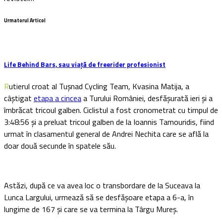
Urmatorul Articol
Life Behind Bars, sau viață de freerider profesionist
Rutierul croat al Tuşnad Cycling Team, Kvasina Matija, a
câştigat
etapa a cincea
a Turului României, desfășurată ieri şi a
îmbrăcat tricoul galben. Ciclistul a fost cronometrat cu timpul de
3:48:56 şi a preluat tricoul galben de la Ioannis Tamouridis, fiind
urmat în clasamentul general de Andrei Nechita care se află la
doar două secunde în spatele său.
Astăzi, după ce va avea loc o transbordare de la Suceava la
Lunca Largului, urmează să se desfăşoare etapa a 6-a, în
lungime de 167 și care se va termina la Târgu Mureș.