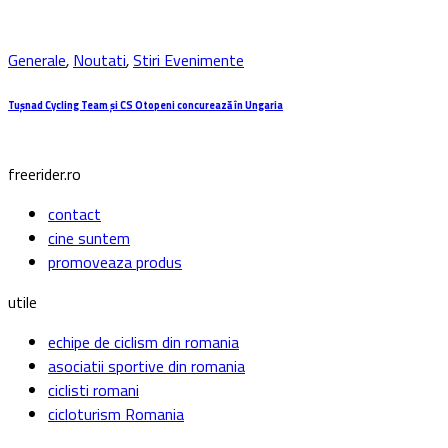
Generale
,
Noutati
,
Stiri Evenimente
Tuşnad Cycling Team și CS Otopeni concurează în Ungaria
freerider.ro
contact
cine suntem
promoveaza produs
utile
echipe de ciclism din romania
asociatii sportive din romania
ciclisti romani
cicloturism Romania