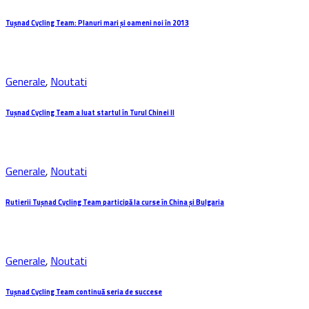
Tușnad Cycling Team: Planuri mari și oameni noi în 2013
Generale
,
Noutati
Tuşnad Cycling Team a luat startul în Turul Chinei II
Generale
,
Noutati
Rutierii Tuşnad Cycling Team participă la curse în China şi Bulgaria
Generale
,
Noutati
Tușnad Cycling Team continuă seria de succese