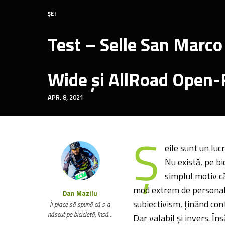
ȘEI
Test – Selle San Marc
Wide și AllRoad Open-
APR. 8, 2021
Ș
eile sunt un luc
Nu există, pe b
simplul motiv că
mod extrem de personal. 
Dan Mazilu
subiectivism, ținând cont
Îi place să spună că s-a
născut pe bicicletă, însă…
Dar valabil și invers. Îns