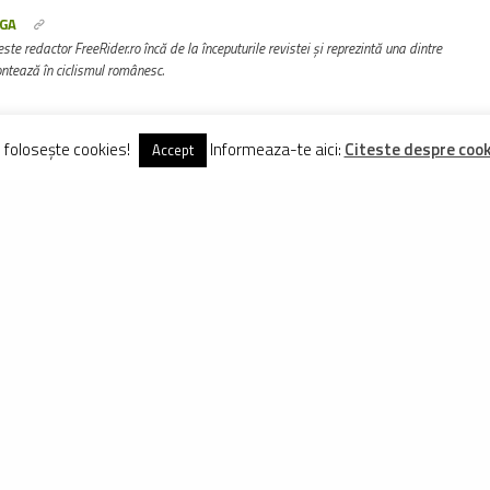
GA
ste redactor FreeRider.ro încă de la începuturile revistei și reprezintă una dintre
ontează în ciclismul românesc.
e folosește cookies!
Informeaza-te aici:
Citeste despre cooki
Accept
Vezi Comentarii (0)
ARTICOLE ASEMANATOARE