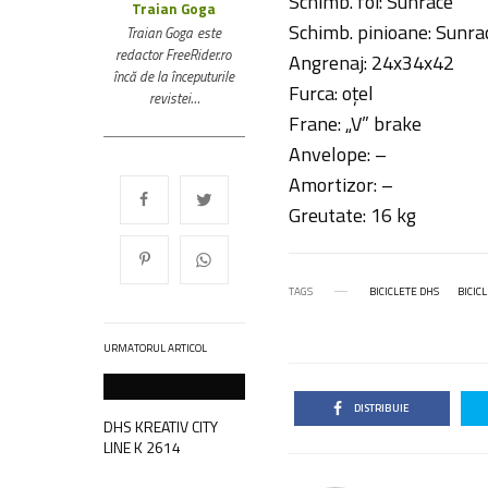
Schimb. foi: Sunrace
Traian Goga
Schimb. pinioane: Sunra
Traian Goga este
redactor FreeRider.ro
Angrenaj: 24x34x42
încă de la începuturile
Furca: oțel
revistei…
Frane: „V” brake
Anvelope: –
Amortizor: –
Greutate: 16 kg
TAGS
BICICLETE DHS
BICIC
URMATORUL ARTICOL
DISTRIBUIE
DHS KREATIV CITY
LINE K 2614