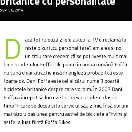
britanice cu personalitate
SEPT. 6, 2014
D
acă tot rulează zilele astea la TV o reclamă la
nişte pixuri „cu personalitate”, am ales şi noi
un titlu care credem că se potriveşte mult mai
bine bicicletelor Foffa. Ok, poate în limba română Foffa
nu sună chiar atractiv însă în engleză probabil că este
foarte ok. Dani Foffa este cel al cărui nume îl poartă
bicicletele britanice despre care vorbim. În 2007 Dani
Foffa a început să lucreze la câteva biciclete clasice
timp în care se ducea şi la serviciul său zilnic. Însă doi ani
mai târziu pasiunea pentru astfel de biciclete a învins şi
astfel a luat fiinţă Foffa Bikes.