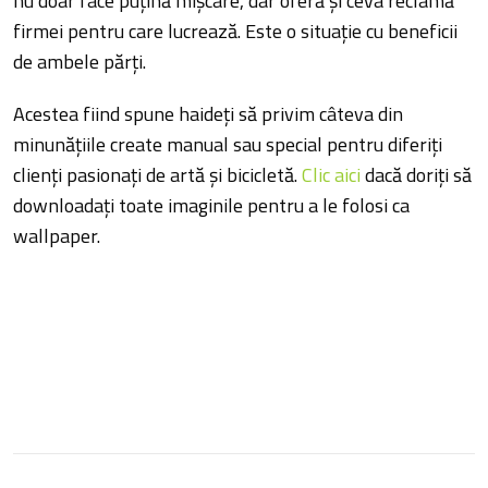
nu doar face puţină mişcare, dar oferă şi ceva reclamă
firmei pentru care lucrează. Este o situaţie cu beneficii
de ambele părţi.
Acestea fiind spune haideţi să privim câteva din
minunăţiile create manual sau special pentru diferiţi
clienţi pasionaţi de artă şi bicicletă.
Clic aici
dacă doriţi să
downloadaţi toate imaginile pentru a le folosi ca
wallpaper.