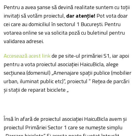
Pentru a avea şanse să devină realitate suntem cu toţii
invitaţi să votăm proiectul,
dar atenţie!
Pot vota doar
cei care au domiciliul în sectorul 1 Bucureşti. Pentru
votarea online se va solicita poză cu buletinul pentru
validarea adresei.
Accesează acest link
de pe site-ul primăriei S1, iar apoi
pentru a vota proiectul asociaţiei HaicuBicla, alege
secţiunea (domeniul) „Amenajare spații publice (mobilier
urban, iluminat public etc)”, proiectul ” Reţea de parcări
şi staţii de reparat biciclete „
Însă în afară de proiectul asociaţiei HaicuBicla avem şi
proiectul Primăriei Sector 1 care se numeşte simplu
„Parcare biciclete”. Şi acesta poate fi votat întrucât