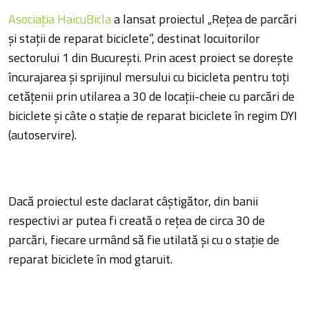
Asociaţia HaicuBicla
a lansat proiectul „Reţea de parcări
şi staţii de reparat biciclete”, destinat locuitorilor
sectorului 1 din Bucureşti. Prin acest proiect se doreşte
încurajarea şi sprijinul mersului cu bicicleta pentru toți
cetățenii prin utilarea a 30 de locații-cheie cu parcări de
biciclete și câte o stație de reparat biciclete în regim DYI
(autoservire).
Dacă proiectul este daclarat câştigător, din banii
respectivi ar putea fi creată o rețea de circa 30 de
parcări, fiecare urmând să fie utilată și cu o stație de
reparat biciclete în mod gtaruit.