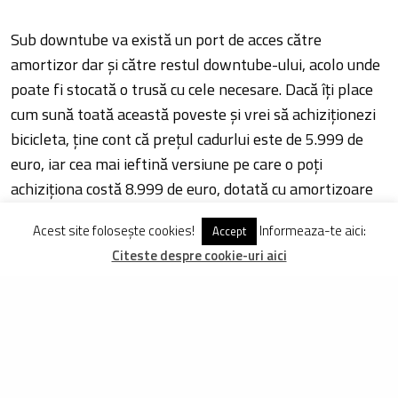
Sub downtube va există un port de acces către
amortizor dar și către restul downtube-ului, acolo unde
poate fi stocată o trusă cu cele necesare. Dacă îți place
cum sună toată această poveste și vrei să achiziționezi
bicicleta, ține cont că prețul cadurlui este de 5.999 de
euro, iar cea mai ieftină versiune pe care o poți
achiziționa costă 8.999 de euro, dotată cu amortizoare
Fox 38 Float Performance, transmisie Sram GX Eagle
Acest site folosește cookies!
Informeaza-te aici:
Accept
Wireless și frâne Shimano SLX cu 4 pistoane.
Citeste despre cookie-uri aici
via Bold
TAGS
BICICLETE BOLD
BICICLETE ENDURO