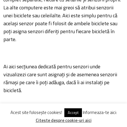
La alte computere este mai greoi să atribui senzorii
unei biciclete sau celeilalte. Aici este simplu pentru că
același senzor poate fi folosit de ambele biciclete sau
poți asigna senzori diferiți pentru fiecare bicicletă în
parte.
Ai aici secțiunea dedicată pentru senzori unde
vizualizezi care sunt asignați și de asemenea senzorii
rămași pe care îi poți adăuga, dacă îi ai instalați pe
bicicletă.
Pentru fiecare bicicleta în parte poți alege sursa de la
Acest site folosește cookies!
Informeaza-te aici:
Accept
care să fie măsurată viteza, dar și prioritatea pentru
Citeste despre cookie-uri aici
computer. Spre exemplu dacă nu ai senzorul de viteză