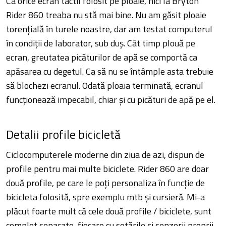
Ca orice ecran tactil folosit pe ploaie, nici la Bryton
Rider 860 treaba nu stă mai bine. Nu am găsit ploaie
torențială în turele noastre, dar am testat computerul
în condiții de laborator, sub duș. Cât timp plouă pe
ecran, greutatea picăturilor de apă se comportă ca
apăsarea cu degetul. Ca să nu se întâmple asta trebuie
să blochezi ecranul. Odată ploaia terminată, ecranul
funcționează impecabil, chiar și cu picături de apă pe el.
Detalii profile bicicletă
Ciclocomputerele moderne din ziua de azi, dispun de
profile pentru mai multe biciclete. Rider 860 are doar
două profile, pe care le poți personaliza în funcție de
bicicleta folosită, spre exemplu mtb și cursieră. Mi-a
plăcut foarte mult că cele două profile / biciclete, sunt
complet separate, fiecare cu setările și senzorii proprii.