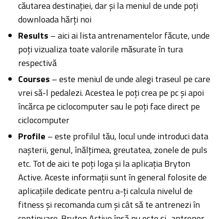
căutarea destinației, dar și la meniul de unde poți
downloada hărți noi
Results
– aici ai lista antrenamentelor făcute, unde
poți vizualiza toate valorile măsurate în tura
respectivă
Courses
– este meniul de unde alegi traseul pe care
vrei să-l pedalezi. Acestea le poți crea pe pc și apoi
încărca pe ciclocomputer sau le poți face direct pe
ciclocomputer
Profile
– este profilul tău, locul unde introduci data
nașterii, genul, înălțimea, greutatea, zonele de puls
etc. Tot de aici te poți loga și la aplicația Bryton
Active. Aceste informații sunt în general folosite de
aplicațiile dedicate pentru a-ți calcula nivelul de
fitness și recomanda cum și cât să te antrenezi în
continuare. Bryton Active însă nu este și „antrenor