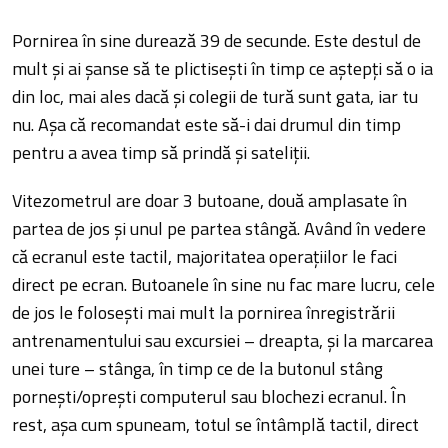
Pornirea în sine durează 39 de secunde. Este destul de
mult și ai șanse să te plictisești în timp ce aștepți să o ia
din loc, mai ales dacă și colegii de tură sunt gata, iar tu
nu. Așa că recomandat este să-i dai drumul din timp
pentru a avea timp să prindă și sateliții.
Vitezometrul are doar 3 butoane, două amplasate în
partea de jos și unul pe partea stângă. Având în vedere
că ecranul este tactil, majoritatea operațiilor le faci
direct pe ecran. Butoanele în sine nu fac mare lucru, cele
de jos le folosești mai mult la pornirea înregistrării
antrenamentului sau excursiei – dreapta, și la marcarea
unei ture – stânga, în timp ce de la butonul stâng
pornești/oprești computerul sau blochezi ecranul. În
rest, așa cum spuneam, totul se întâmplă tactil, direct