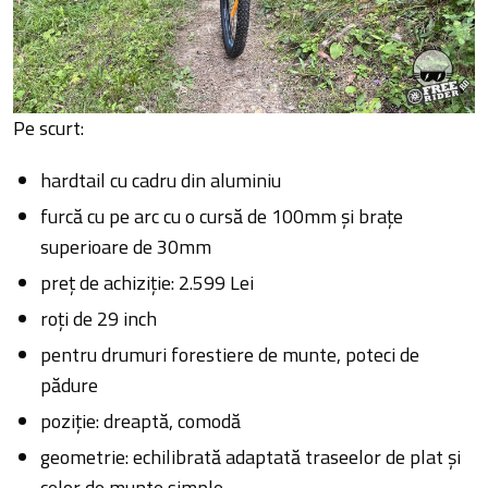
Pe scurt:
hardtail cu cadru din aluminiu
furcă cu pe arc cu o cursă de 100mm și brațe
superioare de 30mm
preț de achiziție: 2.599 Lei
roți de 29 inch
pentru drumuri forestiere de munte, poteci de
pădure
poziție: dreaptă, comodă
geometrie: echilibrată adaptată traseelor de plat și
celor de munte simple