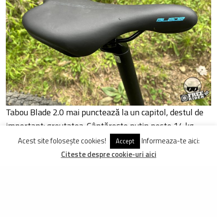
Tabou Blade 2.0 mai punctează la un capitol, destul de
important: greutatea. Cântărește puțin peste 14 kg
(fără pedale), ceea ce o face ușor de pedalat chiar și la
Acest site folosește cookies!
Informeaza-te aici:
Accept
deal.
Citeste despre cookie-uri aici