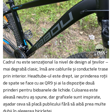
Cadrul nu este senzațional la nivel de design al țevilor –
mai degrabă clasic, însă are cablurile și conductele trase
prin interior. Headtube-ul este drept, iar prinderea roții
de spate se face cu ax QR9 și ai la dispoziție două
prinderi pentru bidoanele de lichide. Culoarea este
aleasă neutru aș spune, dar graficele sunt inspirate,
așadar ceva să placă publicului fără să aibă prea multe
dubii în alegerea bicicletei.