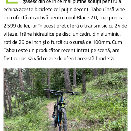
găsesc din ce în ce mai puține soluții pentru a
echipa aceste biciclete cel puțin decent. Tabou însă vine
cu o ofertă atractivă pentru noul Blade 2.0, mai precis
2.599 de lei, iar în acest preț oferă o transmisie cu 24 de
viteze, frâne hidraulice pe disc, un cadru din aluminiu,
roți de 29 de inch și o furcă cu o cursă de 100mm. Cum
Tabou este un producător recent intrat pe scenă, am
fost curios să văd ce are de oferit această bicicletă.