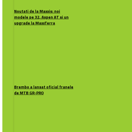
Noutati de la Maxxis: noi
modele pe 32, Aspen AT si un
upgrade la MaxxTerra
Brembo a lansat oficial franele
de MTB GR-PRO