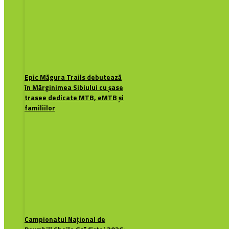
Epic Măgura Trails debutează
în Mărginimea Sibiului cu șase
trasee dedicate MTB, eMTB și
familiilor
Campionatul Național de