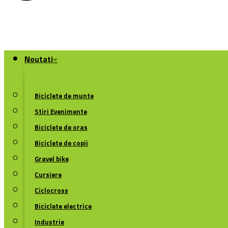
Noutati
Biciclete de munte
Stiri Evenimente
Biciclete de oras
Biciclete de copii
Gravel bike
Cursiere
Ciclocross
Biciclete electrice
Industrie