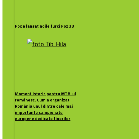
Fox a lansat noile furci Fox 38
Moment istoric pentru MTB-ul
românesc. Cum a organizat
România unul dintre cele mai
importante campionate
europene dedicate tinerilor