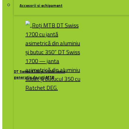
Accesorii si echipament
DT Swiss 1700 și 1500: noua
generație de roți MTB