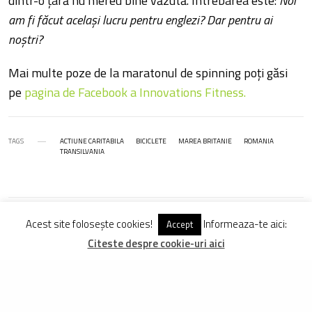
dintr-o țară nu mereu bine văzută. Întrebarea este:
Noi
am fi făcut același lucru pentru englezi? Dar pentru ai
noștri?
Mai multe poze de la maratonul de spinning poți găsi
pe
pagina de Facebook a Innovations Fitness.
TAGS
ACTIUNE CARITABILA
BICICLETE
MAREA BRITANIE
ROMANIA
TRANSILVANIA
Acest site folosește cookies!
Informeaza-te aici:
Accept
DISTRIBUIE
TWEET
PIN
Citeste despre cookie-uri aici
DISTRIBUIE