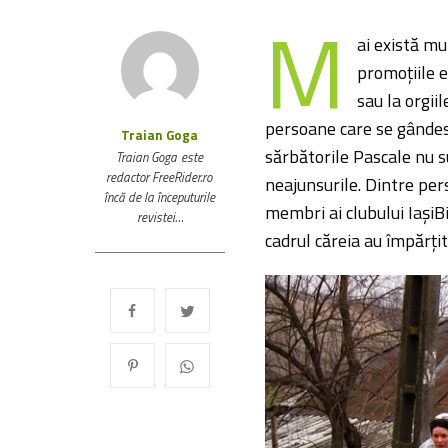
M
ai există m
promoțiile 
sau la orgii
persoane care se gândesc
Traian Goga
sărbătorile Pascale nu su
Traian Goga este
redactor FreeRider.ro
neajunsurile. Dintre pers
încă de la începuturile
membri ai clubului IașiBik
revistei…
cadrul căreia au împărțit