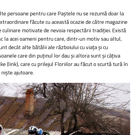
ulte persoane pentru care Paștele nu se rezumă doar la
extraordinare făcute cu această ocazie de către magazine
le culinare motivate de nevoia respectării tradiției. Există
 la acei oameni pentru care, dintr-un motiv sau altul,
nt decât alte bătălii ale războiului cu viața și cu
oanele care din puținul lor dau și altora sunt și câțiva
e (link), care cu prilejul Floriilor au făcut o scurtă tură în
 niște ajutoare.