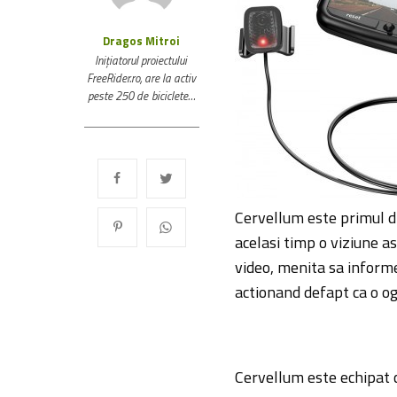
Dragos Mitroi
Inițiatorul proiectului
FreeRider.ro, are la activ
peste 250 de biciclete…
Cervellum este primul di
acelasi timp o viziune a
video, menita sa informez
actionand defapt ca o og
Cervellum este echipat 