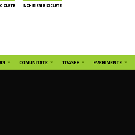
ICICLETE
INCHIRIERI BICICLETE
RI
COMUNITATE
TRASEE
EVENIMENTE