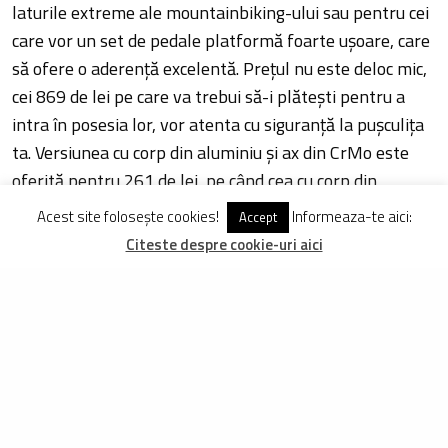
laturile extreme ale mountainbiking-ului sau pentru cei
care vor un set de pedale platformă foarte ușoare, care
să ofere o aderență excelentă. Prețul nu este deloc mic,
cei 869 de lei pe care va trebui să-i plătești pentru a
intra în posesia lor, vor atenta cu siguranță la pușculița
ta. Versiunea cu corp din aluminiu și ax din CrMo este
oferită pentru 261 de lei, pe când cea cu corp din
aluminiu și ax din titan, costă 658 de lei.
Acest site folosește cookies!
Informeaza-te aici:
Accept
Citeste despre cookie-uri aici
TAGS
PEDALE NUKEPROOF
PEDALE USOARE
DISTRIBUIE
TWEET
PIN