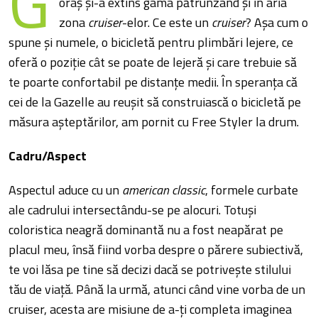
G
oraș și-a extins gama pătrunzând și în aria
zona
cruiser
-elor. Ce este un
cruiser
? Așa cum o
spune și numele, o bicicletă pentru plimbări lejere, ce
oferă o poziție cât se poate de lejeră și care trebuie să
te poarte confortabil pe distanțe medii. În speranța că
cei de la Gazelle au reușit să construiască o bicicletă pe
măsura așteptărilor, am pornit cu Free Styler la drum.
Cadru/Aspect
Aspectul aduce cu un
american classic
, formele curbate
ale cadrului intersectându-se pe alocuri. Totuși
coloristica neagră dominantă nu a fost neapărat pe
placul meu, însă fiind vorba despre o părere subiectivă,
te voi lăsa pe tine să decizi dacă se potrivește stilului
tău de viață. Până la urmă, atunci când vine vorba de un
cruiser, acesta are misiune de a-ți completa imaginea