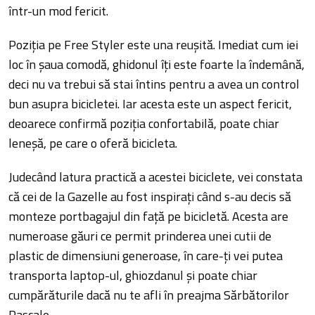
într-un mod fericit.
Poziția pe Free Styler este una reușită. Imediat cum iei
loc în șaua comodă, ghidonul îți este foarte la îndemână,
deci nu va trebui să stai întins pentru a avea un control
bun asupra bicicletei. Iar acesta este un aspect fericit,
deoarece confirmă poziția confortabilă, poate chiar
leneșă, pe care o oferă bicicleta.
Judecând latura practică a acestei biciclete, vei constata
că cei de la Gazelle au fost inspirați când s-au decis să
monteze portbagajul din față pe bicicletă. Acesta are
numeroase găuri ce permit prinderea unei cutii de
plastic de dimensiuni generoase, în care-ți vei putea
transporta laptop-ul, ghiozdanul și poate chiar
cumpărăturile dacă nu te afli în preajma Sărbătorilor
Pascale.