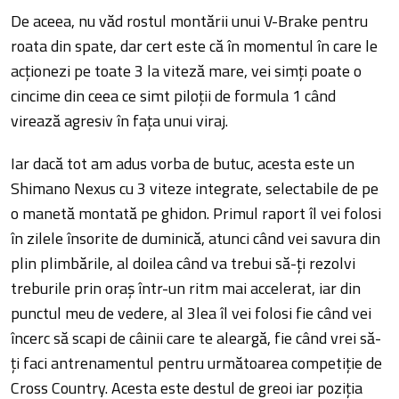
De aceea, nu văd rostul montării unui V-Brake pentru
roata din spate, dar cert este că în momentul în care le
acționezi pe toate 3 la viteză mare, vei simți poate o
cincime din ceea ce simt piloții de formula 1 când
virează agresiv în fața unui viraj.
Iar dacă tot am adus vorba de butuc, acesta este un
Shimano Nexus cu 3 viteze integrate, selectabile de pe
o manetă montată pe ghidon. Primul raport îl vei folosi
în zilele însorite de duminică, atunci când vei savura din
plin plimbările, al doilea când va trebui să-ți rezolvi
treburile prin oraș într-un ritm mai accelerat, iar din
punctul meu de vedere, al 3lea îl vei folosi fie când vei
încerc să scapi de câinii care te aleargă, fie când vrei să-
ți faci antrenamentul pentru următoarea competiție de
Cross Country. Acesta este destul de greoi iar poziția