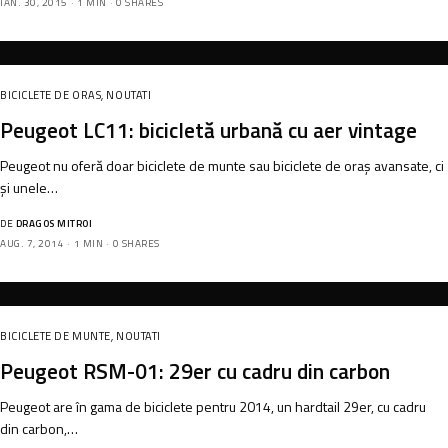
IAN. 30, 2015
1 MIN
0 SHARES
BICICLETE DE ORAS
,
NOUTATI
Peugeot LC11: bicicletă urbană cu aer vintage
Peugeot nu oferă doar biciclete de munte sau biciclete de oraș avansate, ci
și unele…
DE
DRAGOS MITROI
AUG. 7, 2014
1 MIN
0 SHARES
BICICLETE DE MUNTE
,
NOUTATI
Peugeot RSM-01: 29er cu cadru din carbon
Peugeot are în gama de biciclete pentru 2014, un hardtail 29er, cu cadru
din carbon,…