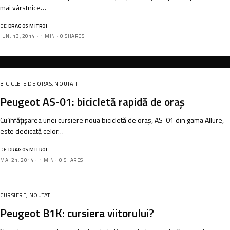
mai vârstnice…
DE
DRAGOS MITROI
IUN. 13, 2014
1 MIN
0 SHARES
BICICLETE DE ORAS
,
NOUTATI
Peugeot AS-01: bicicletă rapidă de oraș
Cu înfățișarea unei cursiere noua bicicletă de oraș, AS-01 din gama Allure,
este dedicată celor…
DE
DRAGOS MITROI
MAI 21, 2014
1 MIN
0 SHARES
CURSIERE
,
NOUTATI
Peugeot B1K: cursiera viitorului?