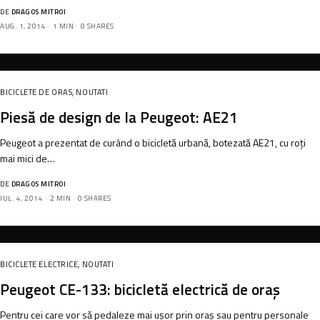
DE
DRAGOS MITROI
AUG. 1, 2014
1 MIN
0 SHARES
BICICLETE DE ORAS
,
NOUTATI
Piesă de design de la Peugeot: AE21
Peugeot a prezentat de curând o bicicletă urbană, botezată AE21, cu roți
mai mici de…
DE
DRAGOS MITROI
IUL. 4, 2014
2 MIN
0 SHARES
BICICLETE ELECTRICE
,
NOUTATI
Peugeot CE-133: bicicletă electrică de oraș
Pentru cei care vor să pedaleze mai ușor prin oraș sau pentru personale