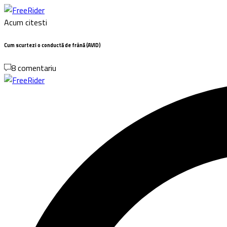
Acum citesti
Cum scurtezi o conductă de frână (AVID)
8 comentariu