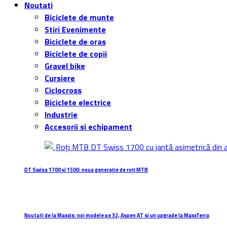
Noutati
Biciclete de munte
Stiri Evenimente
Biciclete de oras
Biciclete de copii
Gravel bike
Cursiere
Ciclocross
Biciclete electrice
Industrie
Accesorii si echipament
DT Swiss 1700 și 1500: noua generație de roți MTB
Noutati de la Maxxis: noi modele pe 32, Aspen AT si un upgrade la MaxxTerra