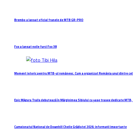
Brembo a lansat oficial franele de MTB GR-PRO
Fox a lansat noile furci Fox 38
Moment istoric pentru MTB-ul românesc. Cum a organizat România unul dintre cel
Epic Măgura Trails debutează în Mărginimea Sibiului cu șase trasee dedicate MTB, 
Campionatul Național de Downhill Cheile Grădiștei 2026: informații importante