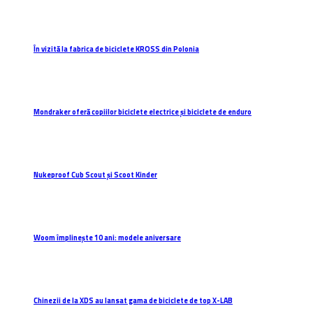
În vizită la fabrica de biciclete KROSS din Polonia
Mondraker oferă copiilor biciclete electrice și biciclete de enduro
Nukeproof Cub Scout și Scoot Kinder
Woom împlinește 10 ani: modele aniversare
Chinezii de la XDS au lansat gama de biciclete de top X-LAB