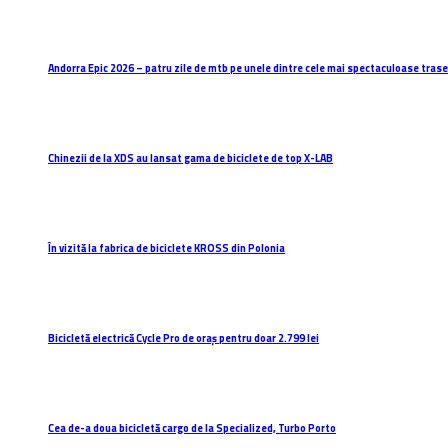
Andorra Epic 2026 – patru zile de mtb pe unele dintre cele mai spectaculoase trasee
Chinezii de la XDS au lansat gama de biciclete de top X-LAB
În vizită la fabrica de biciclete KROSS din Polonia
Bicicletă electrică Cycle Pro de oraș pentru doar 2.799 lei
Cea de-a doua bicicletă cargo de la Specialized, Turbo Porto