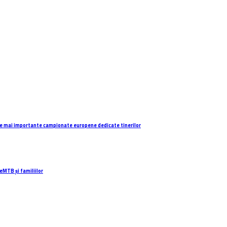
e mai importante campionate europene dedicate tinerilor
eMTB și familiilor