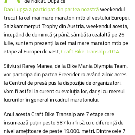
de ridicat. După ce
Dan Lupşa a participat din partea noastră
weekendul
trecut la cel mai mare maraton mtb al vestului Europei,
Salzkammergut Trophy din Austria, weekendul acesta,
începând de duminică şi până sâmbăta cealaltă pe 26
iulie, suntem prezenţi la cel mai mare maraton mtb pe
etape al Europei de vest,
Craft Bike Transalp 2014
.
Silviu şi Rareş Manea, de la Bike Mania Olympia Team,
vor participa din partea Freerider.ro având zilnic acces
la Centrul de presă pus la dispoziţie de organizatori.
Vom fi astfel la curent cu evoluţia lor, dar şi cu mersul
lucrurilor în general în cadrul maratonului.
Anul acesta Craft Bike Transalp are 7 etape care
însumează puţin peste 587 km însă cu o diferenţă de
nivel ameţitoare de peste 19.000. metri. Dintre cele 7