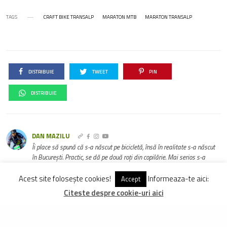
TAGS
CRAFT BIKE TRANSALP
MARATON MTB
MARATON TRANSALP
DISTRIBUIE
TWEET
PIN
DISTRIBUIE
DAN MAZILU
Îi place să spună că s-a născut pe bicicletă, însă în realitate s-a născut
în București. Practic, se dă pe două roți din copilărie. Mai serios s-a
apucat de ciclism din 1998 când, după ce și-a cumpărat primul MTB, s-a
și dus la vârful Omu. Se mândrește că a fost primul care a făcut asta și
Acest site folosește cookies!
Informeaza-te aici:
Accept
până în ziua de azi așteaptă să-i confirme cineva... Lăsând gluma la o
Citeste despre cookie-uri aici
parte, Dan este unul din cei mai pasionați cicliști din România, la nivel
de amatori. Rămânând tot timpul la un nivel constant al pasiunii,
niciodată prea exagerat sau prea monoton, și-a angrenat întreaga