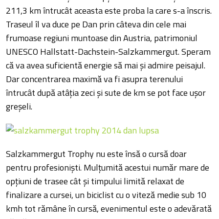
211,3 km întrucât aceasta este proba la care s-a înscris.
Traseul îl va duce pe Dan prin câteva din cele mai
frumoase regiuni muntoase din Austria, patrimoniul
UNESCO Hallstatt-Dachstein-Salzkammergut. Speram
că va avea suficientă energie să mai şi admire peisajul.
Dar concentrarea maximă va fi asupra terenului
întrucât după atâţia zeci şi sute de km se pot face uşor
greşeli.
Salzkammergut Trophy nu este însă o cursă doar
pentru profesionişti. Mulţumită acestui număr mare de
opţiuni de trasee cât şi timpului limită relaxat de
finalizare a cursei, un biciclist cu o viteză medie sub 10
kmh tot rămâne în cursă, evenimentul este o adevărată