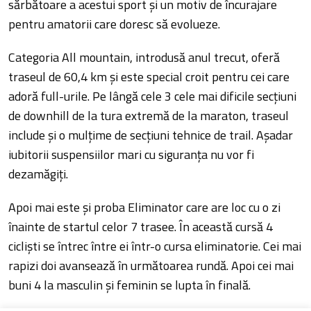
sărbătoare a acestui sport şi un motiv de încurajare
pentru amatorii care doresc să evolueze.
Categoria All mountain, introdusă anul trecut, oferă
traseul de 60,4 km şi este special croit pentru cei care
adoră full-urile. Pe lângă cele 3 cele mai dificile secţiuni
de downhill de la tura extremă de la maraton, traseul
include şi o mulţime de secţiuni tehnice de trail. Aşadar
iubitorii suspensiilor mari cu siguranţa nu vor fi
dezamăgiţi.
Apoi mai este şi proba Eliminator care are loc cu o zi
înainte de startul celor 7 trasee. În această cursă 4
ciclişti se întrec între ei într-o cursa eliminatorie. Cei mai
rapizi doi avansează în următoarea rundă. Apoi cei mai
buni 4 la masculin şi feminin se lupta în finală.