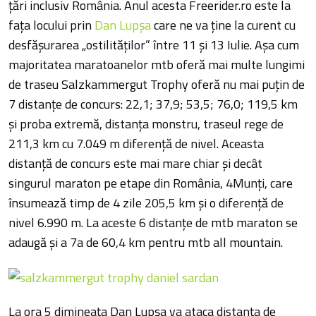
ţări inclusiv România. Anul acesta Freerider.ro este la
faţa locului prin
Dan Lupşa
care ne va ţine la curent cu
desfăşurarea „ostilităţilor” între 11 şi 13 Iulie. Aşa cum
majoritatea maratoanelor mtb oferă mai multe lungimi
de traseu Salzkammergut Trophy oferă nu mai puţin de
7 distanţe de concurs: 22,1; 37,9; 53,5; 76,0; 119,5 km
şi proba extremă, distanţa monstru, traseul rege de
211,3 km cu 7.049 m diferenţă de nivel. Aceasta
distanţă de concurs este mai mare chiar şi decât
singurul maraton pe etape din România, 4Munţi, care
însumează timp de 4 zile 205,5 km şi o diferenţă de
nivel 6.990 m. La aceste 6 distanţe de mtb maraton se
adaugă şi a 7a de 60,4 km pentru mtb all mountain.
La ora 5 dimineaţa Dan Lupşa va ataca distanţa de