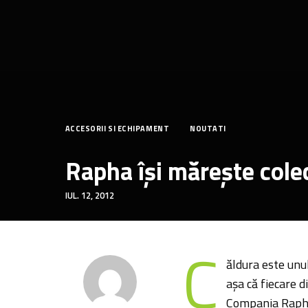
ACCESORII SI ECHIPAMENT
NOUTATI
Rapha își mărește colec
IUL. 12, 2012
C
ăldura este unul
așa că fiecare d
Compania Rapha,