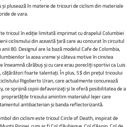
 și plusează în materie de tricouri de ciclism din materiale
toride de vara.
te tricoul în ediție limitată imprimat cu drapelul Columbiei
erii ciclismului din această țară care au concurat în circuitul
în anii 80. Designul are la bază modelul Cafe de Colombia,
olumbienilor la acea vreme și câteva motive în cinstea
e înseamnă cărăbuș și cu care erau porecliți sportivi ca Luis
cățărători foarte talentați. În plus, 5$ din prețul tricoului
ciclistului Rigoberto Uran, care actualmente concurează
y, ce sprijină copiii defavorizați și le oferă posibilitatea de a
e proprietățile tricoului amintim materialul lejer care
atamentul antibacterian și banda reflectorizantă.
mbol din ciclism este tricoul Circle of Death, inspirat de
Munții Pirinei, cum ar fi Col d’Aubisque, Col d’Aspin, Col de