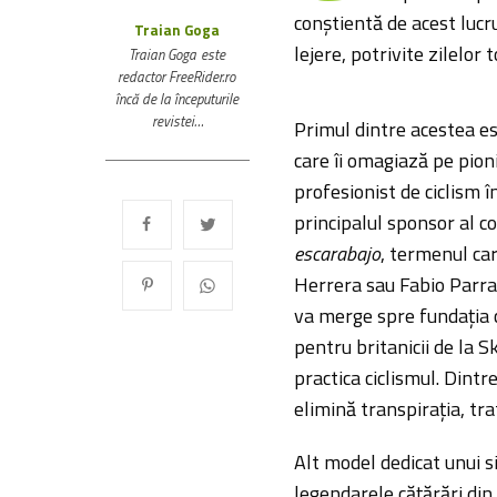
conștientă de acest lucru
Traian Goga
lejere, potrivite zilelor 
Traian Goga este
redactor FreeRider.ro
încă de la începuturile
revistei…
Primul dintre acestea es
care îi omagiază pe pioni
profesionist de ciclism 
principalul sponsor al c
escarabajo
, termenul car
Herrera sau Fabio Parra, 
va merge spre fundația 
pentru britanicii de la Sk
practica ciclismul. Dintr
elimină transpirația, tr
Alt model dedicat unui si
legendarele cățărări din 