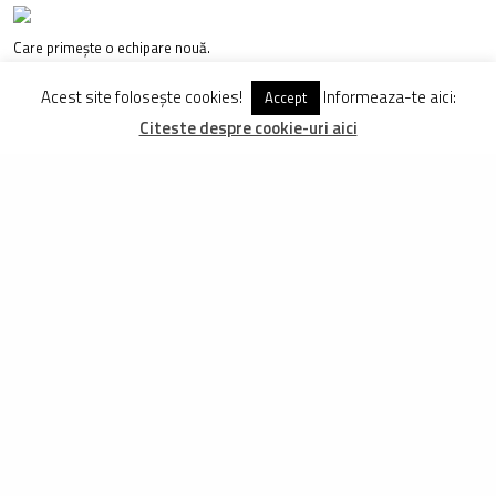
Care primește o echipare nouă.
Acest site folosește cookies!
Informeaza-te aici:
Accept
Citeste despre cookie-uri aici
Cât și culori noi.
Pe noul model este disponibil și un chainguide de la MRP.
Versiunea de top a modelului One-Sixty va fi oferită pentru 6.400 de euro.
Tot de enduro, însă în versiunea electrică. Testul nostru urmează să fie