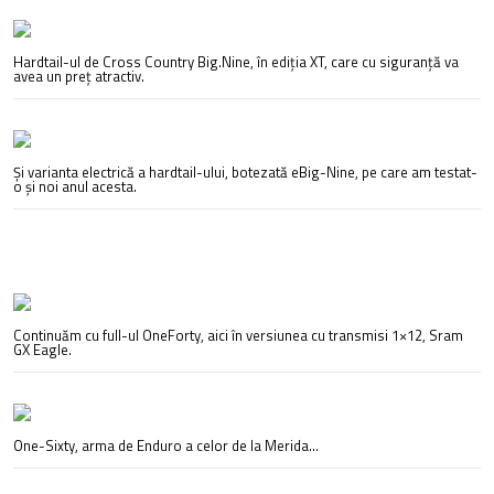
Hardtail-ul de Cross Country Big.Nine, în ediția XT, care cu siguranță va
avea un preț atractiv.
Și varianta electrică a hardtail-ului, botezată eBig-Nine, pe care am testat-
o și noi anul acesta.
Continuăm cu full-ul OneForty, aici în versiunea cu transmisi 1×12, Sram
GX Eagle.
One-Sixty, arma de Enduro a celor de la Merida…