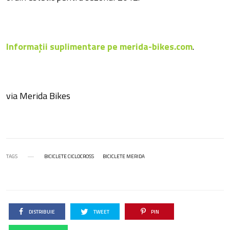
Informații suplimentare pe merida-bikes.com
.
via Merida Bikes
TAGS
BICICLETE CICLOCROSS
BICICLETE MERIDA
DISTRIBUIE
TWEET
PIN