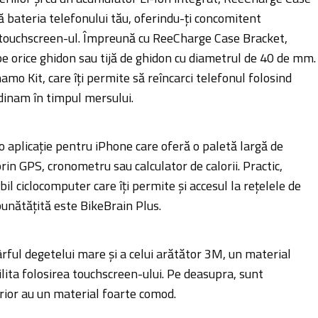
că bateria telefonului tău, oferindu-ți concomitent
i touchscreen-ul. Împreună cu ReeCharge Case Bracket,
e orice ghidon sau tijă de ghidon cu diametrul de 40 de mm.
ynamo Kit, care îți permite să reîncarci telefonul folosind
dinam în timpul mersului.
o aplicație pentru iPhone care oferă o paletă largă de
rin GPS, cronometru sau calculator de calorii. Practic,
il ciclocomputer care îți permite și accesul la rețelele de
bunătățită este BikeBrain Plus.
rful degetelui mare și a celui arătător 3M, un material
ilita folosirea touchscreen-ului. Pe deasupra, sunt
rior au un material foarte comod.