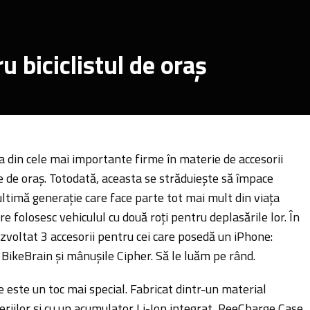
 biciclistul de oraș
a din cele mai importante firme în materie de accesorii
e de oraș. Totodată, aceasta se străduiește să împace
ltimă generație care face parte tot mai mult din viața
are folosesc vehiculul cu două roți pentru deplasările lor. În
ezvoltat 3 accesorii pentru cei care posedă un iPhone:
BikeBrain și mânușile Cipher. Să le luăm pe rând.
este un toc mai special. Fabricat dintr-un material
eriilor și cu un acumulator Li-Ion integrat, ReeCharge Case