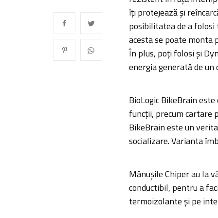
îți protejează și reîncar
posibilitatea de a folos
acesta se poate monta p
În plus, poți folosi și D
energia generată de un 
BioLogic BikeBrain este 
funcții, precum cartare p
BikeBrain este un veritab
socializare. Varianta îm
Mânușile Chiper au la vâ
conductibil, pentru a fac
termoizolante și pe inte