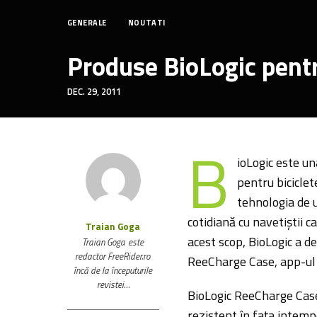
GENERALE
NOUTATI
Produse BioLogic pentru
DEC. 29, 2011
B
ioLogic este un
pentru biciclet
tehnologia de u
cotidiană cu navetiștii c
Traian Goga
acest scop, BioLogic a d
Traian Goga este
redactor FreeRider.ro
ReeCharge Case, app-ul 
încă de la începuturile
revistei…
BioLogic ReeCharge Case 
rezistent în fața intemp