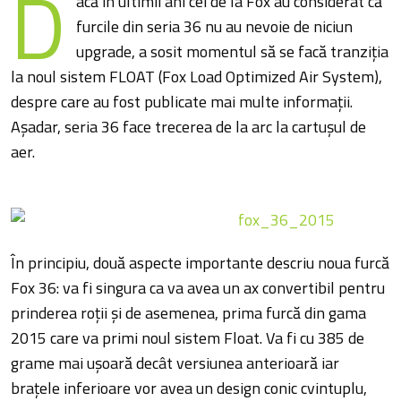
D
acă în ultimii ani cei de la Fox au considerat că
furcile din seria 36 nu au nevoie de niciun
upgrade, a sosit momentul să se facă tranziția
la noul sistem FLOAT (Fox Load Optimized Air System),
despre care au fost publicate mai multe informații.
Așadar, seria 36 face trecerea de la arc la cartușul de
aer.
În principiu, două aspecte importante descriu noua furcă
Fox 36: va fi singura ca va avea un ax convertibil pentru
prinderea roții și de asemenea, prima furcă din gama
2015 care va primi noul sistem Float. Va fi cu 385 de
grame mai ușoară decât versiunea anterioară iar
brațele inferioare vor avea un design conic cvintuplu,