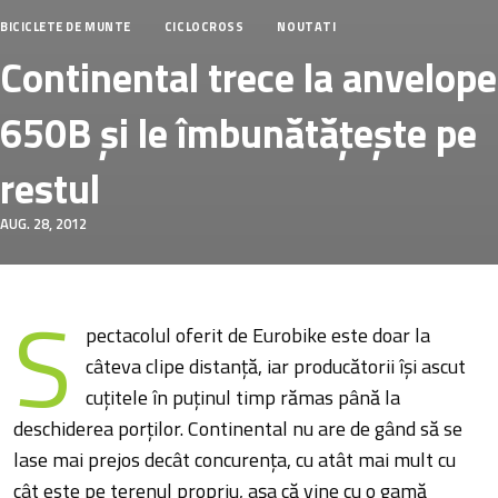
BICICLETE DE MUNTE
CICLOCROSS
NOUTATI
Continental trece la anvelope
650B și le îmbunătățește pe
restul
AUG. 28, 2012
S
pectacolul oferit de Eurobike este doar la
câteva clipe distanță, iar producătorii își ascut
cuțitele în puținul timp rămas până la
deschiderea porților. Continental nu are de gând să se
lase mai prejos decât concurența, cu atât mai mult cu
cât este pe terenul propriu, așa că vine cu o gamă