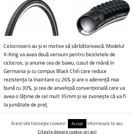
Ciclocroserii au și ei motive să sărbătorească. Modelul
X-King va avea două versiuni pentru bicicletele de
ciclocros, și anume cea de baieu, cusut de mână în
Germania și cu compus Black Chili care reduce
rezistența la înaintare cu 26% și are o aderență mai
bună cu 30%, și cea de anvelopă convențională care va
avea o lățime de cel mult 35mm și se zvonește că va fi
la jumătate de preț.
Ultima, dar nu și cea din urmă știre este legată de noul
Acest site folosește cookies!
Informeaza-te aici:
Accept
val al bicicletelor cu roți de 27.5 inchi. Deși nu s-a emis o
Citeste despre cookie-uri aici