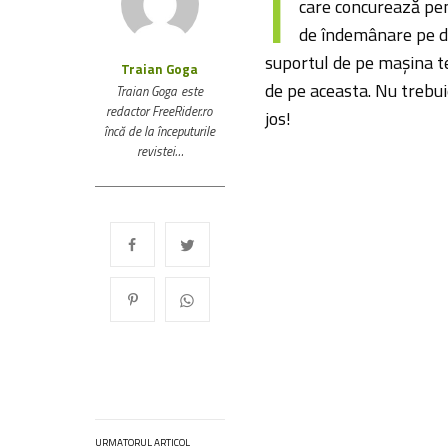
Î
care concurează pe
de îndemânare pe do
suportul de pe mașina te
Traian Goga
de pe aceasta. Nu trebui
Traian Goga este
redactor FreeRider.ro
jos!
încă de la începuturile
revistei…
URMATORUL ARTICOL