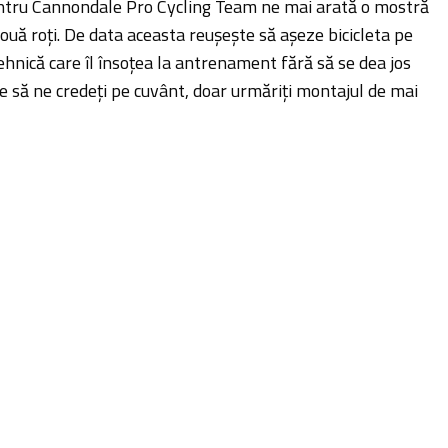
ntru Cannondale Pro Cycling Team ne mai arată o mostră
uă roți. De data aceasta reușește să așeze bicicleta pe
hnică care îl însoțea la antrenament fără să se dea jos
e să ne credeți pe cuvânt, doar urmăriți montajul de mai