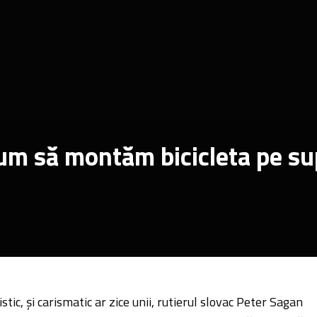
um să montăm bicicleta pe su
istic, și carismatic ar zice unii, rutierul slovac Peter Sagan