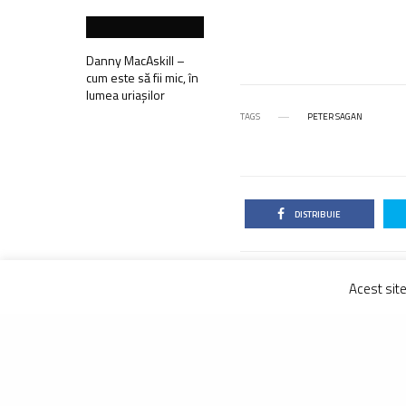
Danny MacAskill –
cum este să fii mic, în
lumea uriașilor
TAGS
PETER SAGAN
DISTRIBUIE
Acest sit
TRAIAN GO
Traian Goga e
vocile care c