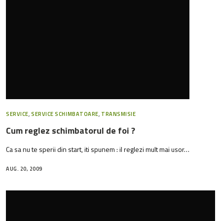
SERVICE
,
SERVICE SCHIMBATOARE
,
TRANSMISIE
Cum reglez schimbatorul de foi ?
Ca sa nu te sperii din start, iti spunem : il reglezi mult mai usor…
AUG. 20, 2009