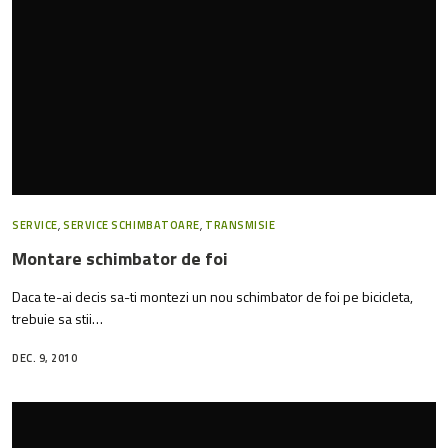
SERVICE
,
SERVICE SCHIMBATOARE
,
TRANSMISIE
Montare schimbator de foi
Daca te-ai decis sa-ti montezi un nou schimbator de foi pe bicicleta,
trebuie sa stii…
DEC. 9, 2010