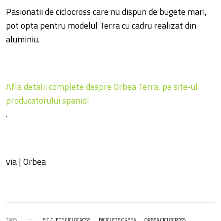
Pasionatii de ciclocross care nu dispun de bugete mari,
pot opta pentru modelul Terra cu cadru realizat din
aluminiu.
Afla detalii complete despre Orbea Terra, pe site-ul
producatorului spaniol
.
via | Orbea
TAGS
BICICLETE CICLOCROSS
BICICLETE ORBEA
ORBEA CICLOCROSS