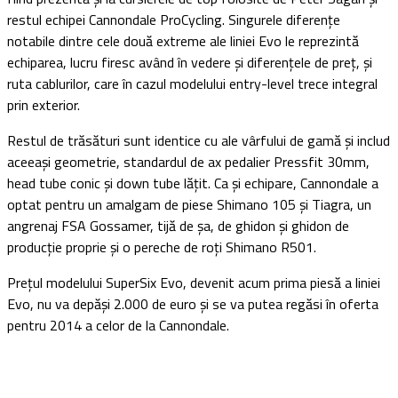
restul echipei Cannondale ProCycling. Singurele diferențe
notabile dintre cele două extreme ale liniei Evo le reprezintă
echiparea, lucru firesc având în vedere și diferențele de preț, și
ruta cablurilor, care în cazul modelului entry-level trece integral
prin exterior.
Restul de trăsături sunt identice cu ale vârfului de gamă și includ
aceeași geometrie, standardul de ax pedalier Pressfit 30mm,
head tube conic și down tube lățit. Ca și echipare, Cannondale a
optat pentru un amalgam de piese Shimano 105 și Tiagra, un
angrenaj FSA Gossamer, tijă de șa, de ghidon și ghidon de
producție proprie și o pereche de roți Shimano R501.
Prețul modelului SuperSix Evo, devenit acum prima piesă a liniei
Evo, nu va depăși 2.000 de euro și se va putea regăsi în oferta
pentru 2014 a celor de la Cannondale.