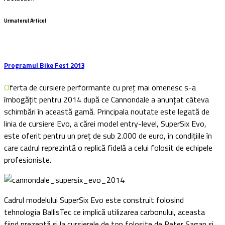
Urmatorul Articol
Programul Bike Fest 2013
Oferta de cursiere performante cu preț mai omenesc s-a
îmbogățit pentru 2014 după ce Cannondale a anunțat câteva
schimbări în această gamă. Principala noutate este legată de
linia de cursiere Evo, a cărei model entry-level, SuperSix Evo,
este oferit pentru un preț de sub 2.000 de euro, în condițiile în
care cadrul reprezintă o replică fidelă a celui folosit de echipele
profesioniste.
Cadrul modelului SuperSix Evo este construit folosind
tehnologia BallisTec ce implică utilizarea carbonului, aceasta
fiind prezentă și la cursierele de top folosite de Peter Sagan și