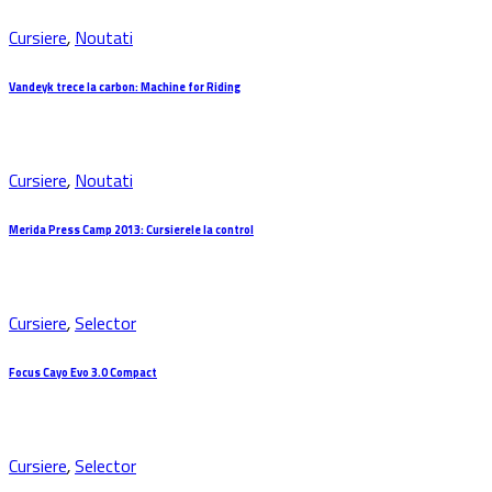
Cursiere
,
Noutati
Vandeyk trece la carbon: Machine for Riding
Cursiere
,
Noutati
Merida Press Camp 2013: Cursierele la control
Cursiere
,
Selector
Focus Cayo Evo 3.0 Compact
Cursiere
,
Selector