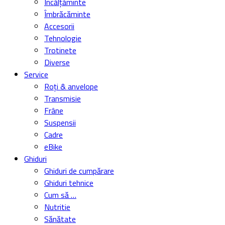
Încălțăminte
Îmbrăcăminte
Accesorii
Tehnologie
Trotinete
Diverse
Service
Roți & anvelope
Transmisie
Frâne
Suspensii
Cadre
eBike
Ghiduri
Ghiduri de cumpărare
Ghiduri tehnice
Cum să …
Nutritie
Sănătate