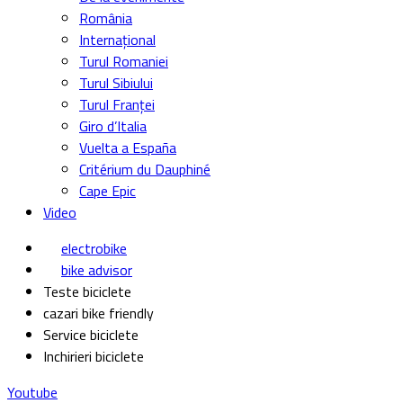
România
Internațional
Turul Romaniei
Turul Sibiului
Turul Franței
Giro d’Italia
Vuelta a España
Critérium du Dauphiné
Cape Epic
Video
electrobike
bike advisor
Teste biciclete
cazari bike friendly
Service biciclete
Inchirieri biciclete
Youtube