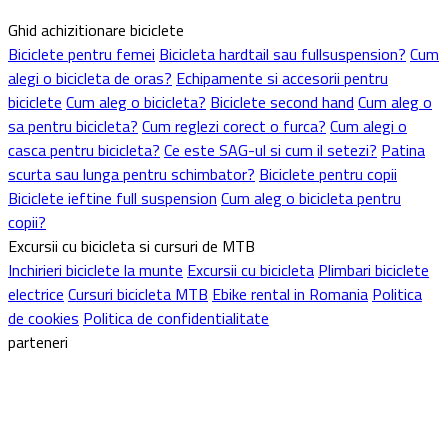
Ghid achizitionare biciclete
Biciclete pentru femei
Bicicleta hardtail sau fullsuspension?
Cum
alegi o bicicleta de oras?
Echipamente si accesorii pentru
biciclete
Cum aleg o bicicleta?
Biciclete second hand
Cum aleg o
sa pentru bicicleta?
Cum reglezi corect o furca?
Cum alegi o
casca pentru bicicleta?
Ce este SAG-ul si cum il setezi?
Patina
scurta sau lunga pentru schimbator?
Biciclete pentru copii
Biciclete ieftine full suspension
Cum aleg o bicicleta pentru
copii?
Excursii cu bicicleta si cursuri de MTB
Inchirieri biciclete la munte
Excursii cu bicicleta
Plimbari biciclete
electrice
Cursuri bicicleta MTB
Ebike rental in Romania
Politica
de cookies
Politica de confidentialitate
parteneri