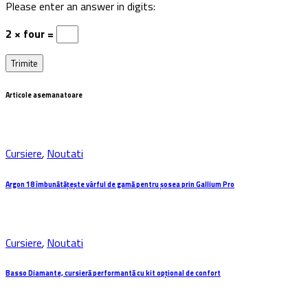
Please enter an answer in digits:
2 × four =
Articole asemanatoare
Cursiere
,
Noutati
Argon 18 îmbunătățește vârful de gamă pentru șosea prin Gallium Pro
Cursiere
,
Noutati
Basso Diamante, cursieră performantă cu kit opțional de confort