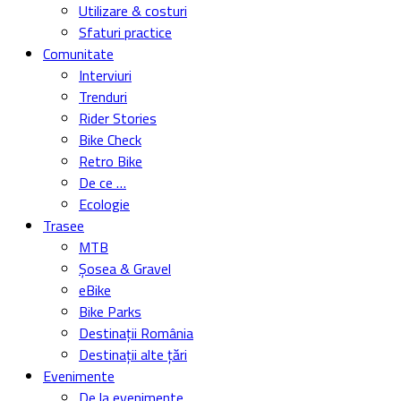
Utilizare & costuri
Sfaturi practice
Comunitate
Interviuri
Trenduri
Rider Stories
Bike Check
Retro Bike
De ce …
Ecologie
Trasee
MTB
Șosea & Gravel
eBike
Bike Parks
Destinații România
Destinații alte țări
Evenimente
De la evenimente