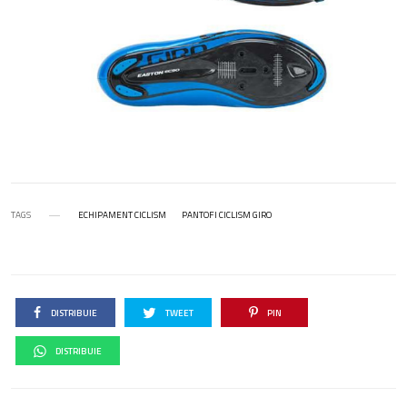
TAGS
ECHIPAMENT CICLISM
PANTOFI CICLISM GIRO
DISTRIBUIE
TWEET
PIN
DISTRIBUIE