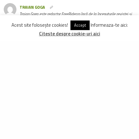
TRAIAN GOGA
Traian Goga este redactor FreeRider.ro încă de la începuturile revistei și
reprezintă una dintre vocile care contează în ciclismul românesc.
Acest site folosește cookies!
Informeaza-te aici:
Accept
Citeste despre cookie-uri aici
Vezi Comentarii (0)
ARTICOLE
ASEMANATOARE