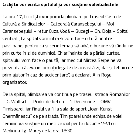
Cicliştii vor vizita spitalul şi vor susţine voleibalistele
La ora 17, bicicliştii vor porni la plimbare pe traseul Casa de
Cultură a Sindicatelor – Catedrală Caransebeşului – Mol
Caransebeşului – retur Cuza Vodă – Bucegi – Gh. Doja – Spital
Central. „La spital vom intra şi vom face o tură printre
pavilioane, pentru ca şi cei internaţi să aibă o bucurie văzându-ne
prin curte în zi de duminică. Chiar înainte de a părăsi curtea
spitalului vom face o pauză, iar medicul Mircea Şerpe ne va
prezenta câteva informaţii legate de această zi, dar şi tehnici de
prim ajutor în caz de accidentare”, a declarat Alin Roşu,
organizator.
De la spital, plimbarea va continua pe traseul strada Romanilor
– C. Wallisch – Podul de beton – 1 Decembrie – OMV
Timişoarei, iar finalul va fi la sala de sport „Ioan Kunst
Ghermănescu” de pe strada Timişoarei unde echipa de volei
feminin va susţine un meci crucial pentru locurile V-VI cu
Medicina Tg. Mureş de la ora 18:30.