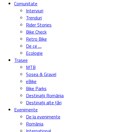
Comunitate
Interviuri
Trenduri
Rider Stories
Bike Check
Retro Bike
De ce …
Ecologie
Trasee
MTB
Șosea & Gravel
eBike
Bike Parks
Destinații România
Destinații alte țări
Evenimente
De la evenimente
România
Internațional