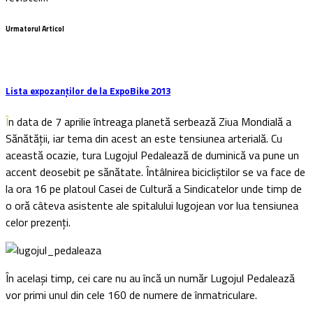
Urmatorul Articol
Lista expozanților de la ExpoBike 2013
În data de 7 aprilie întreaga planetă serbează Ziua Mondială a
Sănătăţii, iar tema din acest an este tensiunea arterială. Cu
această ocazie, tura Lugojul Pedalează de duminică va pune un
accent deosebit pe sănătate. Întâlnirea bicicliştilor se va face de
la ora 16 pe platoul Casei de Cultură a Sindicatelor unde timp de
o oră câteva asistente ale spitalului lugojean vor lua tensiunea
celor prezenţi.
În acelaşi timp, cei care nu au încă un număr Lugojul Pedalează
vor primi unul din cele 160 de numere de înmatriculare.