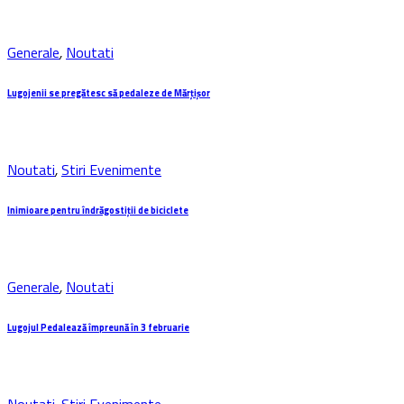
Generale
,
Noutati
Lugojenii se pregătesc să pedaleze de Mărțișor
Noutati
,
Stiri Evenimente
Inimioare pentru îndrăgostiţii de biciclete
Generale
,
Noutati
Lugojul Pedalează împreună în 3 februarie