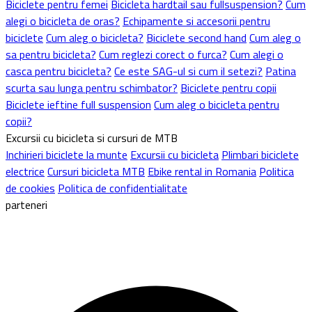
Biciclete pentru femei
Bicicleta hardtail sau fullsuspension?
Cum
alegi o bicicleta de oras?
Echipamente si accesorii pentru
biciclete
Cum aleg o bicicleta?
Biciclete second hand
Cum aleg o
sa pentru bicicleta?
Cum reglezi corect o furca?
Cum alegi o
casca pentru bicicleta?
Ce este SAG-ul si cum il setezi?
Patina
scurta sau lunga pentru schimbator?
Biciclete pentru copii
Biciclete ieftine full suspension
Cum aleg o bicicleta pentru
copii?
Excursii cu bicicleta si cursuri de MTB
Inchirieri biciclete la munte
Excursii cu bicicleta
Plimbari biciclete
electrice
Cursuri bicicleta MTB
Ebike rental in Romania
Politica
de cookies
Politica de confidentialitate
parteneri