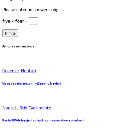
Please enter an answer in digits:
five × four =
Articole asemanatoare
Generale
,
Noutati
Un an de pedalare continuă pentru lugojeni
Noutati
,
Stiri Evenimente
Peste 300 de lugojeni au ieşit la prima pedalare a primăverii