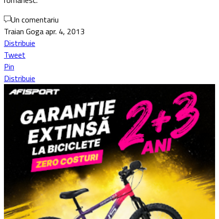
românesc.
Un comentariu
Traian Goga
apr. 4, 2013
Distribuie
Tweet
Pin
Distribuie