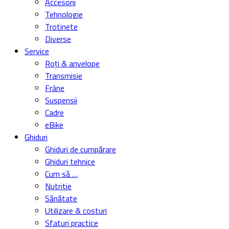
Accesorii
Tehnologie
Trotinete
Diverse
Service
Roți & anvelope
Transmisie
Frâne
Suspensii
Cadre
eBike
Ghiduri
Ghiduri de cumpărare
Ghiduri tehnice
Cum să …
Nutritie
Sănătate
Utilizare & costuri
Sfaturi practice