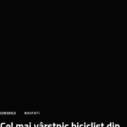
GENERALE
NOUTATI
Cel mai vârstnic biciclist din