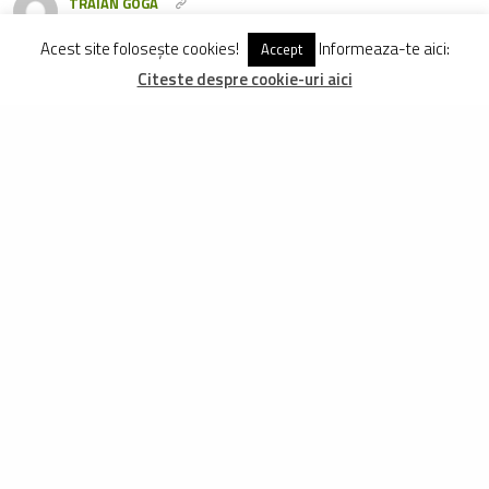
TRAIAN GOGA
Traian Goga este redactor FreeRider.ro încă de la începuturile revistei și
Acest site folosește cookies!
Informeaza-te aici:
Accept
reprezintă una dintre vocile care contează în ciclismul românesc.
Citeste despre cookie-uri aici
Vezi Comentariu (1)
ARTICOLE
ASEMANATOARE