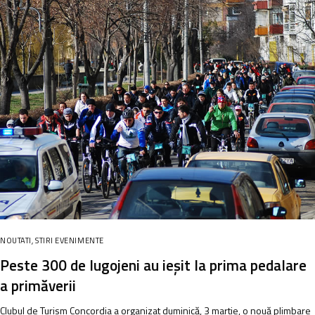
NOUTATI
,
STIRI EVENIMENTE
Peste 300 de lugojeni au ieşit la prima pedalare
a primăverii
Clubul de Turism Concordia a organizat duminică, 3 martie, o nouă plimbare