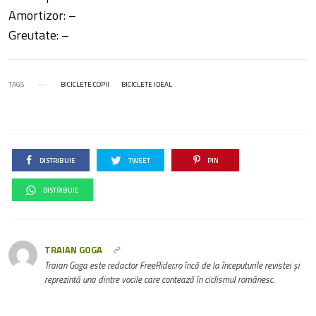
Amortizor: –
Greutate: –
TAGS
BICICLETE COPII
BICICLETE IDEAL
DISTRIBUIE
TWEET
PIN
DISTRIBUIE
TRAIAN GOGA
Traian Goga este redactor FreeRider.ro încă de la începuturile revistei și
reprezintă una dintre vocile care contează în ciclismul românesc.